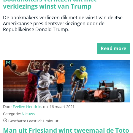
verkiezings winst van Trump
De bookmakers verliezen dik met de winst van de 45e
Amerikaanse presidentsverkiezingen door de
Republikeinse Donald Trump.
Read more
Door
Evelien Hendriks
op
16 maart 2021
Categorie:
Nieuws
Geschatte Leestijd: 1 minuut
Man uit Friesland wint tweemaal de Toto