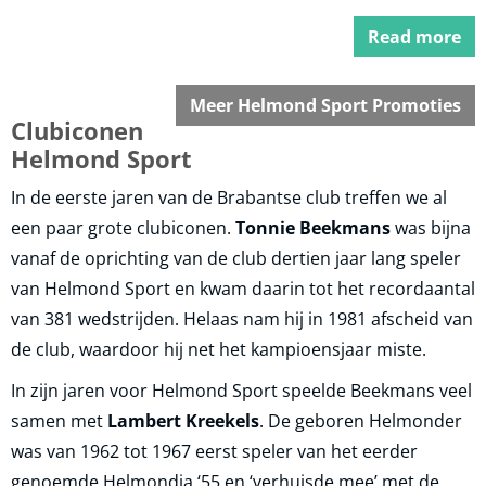
Hamilton. Iedereen weet hoe dit is gekomen en eigenlijk
hebben we weinig zin om dit nog op te rakelen. We
Read more
kijken liever vooruit naar wat we nog mogen verwachten
van Max die weer in de aanval kan in de tweede helft van
het seizoen.
Meer Helmond Sport Promoties
Clubiconen
Helmond Sport
In de eerste jaren van de Brabantse club treffen we al
een paar grote clubiconen.
Tonnie Beekmans
was bijna
vanaf de oprichting van de club dertien jaar lang speler
van Helmond Sport en kwam daarin tot het recordaantal
van 381 wedstrijden. Helaas nam hij in 1981 afscheid van
de club, waardoor hij net het kampioensjaar miste.
In zijn jaren voor Helmond Sport speelde Beekmans veel
samen met
Lambert Kreekels
. De geboren Helmonder
was van 1962 tot 1967 eerst speler van het eerder
genoemde Helmondia ‘55 en ‘verhuisde mee’ met de