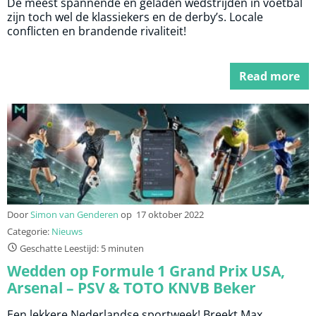
De meest spannende en geladen wedstrijden in voetbal
zijn toch wel de klassiekers en de derby’s. Locale
conflicten en brandende rivaliteit!
Read more
Door
Simon van Genderen
op
17 oktober 2022
Categorie:
Nieuws
Geschatte Leestijd: 5 minuten
Wedden op Formule 1 Grand Prix USA,
Arsenal – PSV & TOTO KNVB Beker
Een lekkere Nederlandse sportweek! Breekt Max