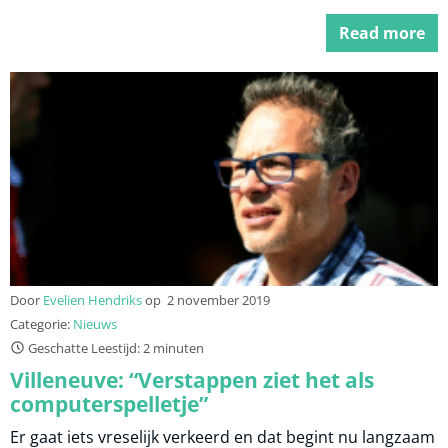
Read more
Door
Evelien Hendriks
op
2 november 2019
Categorie:
Nieuws
Geschatte Leestijd: 2 minuten
Villeneuve: “Verstappen ziet het als
computerspelletje”
Er gaat iets vreselijk verkeerd en dat begint nu langzaam