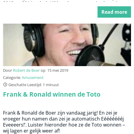
2012 en 2014 ook al. Hij houd er een mooi zakcentje van
110.000 euro aan over. Om het nog mooier te maken is
Read more
Van Gerwen de enige Nederlander die de World Grand
Prix heeft weten te winnen.
Door
Robert de Boer
op
15 mei 2019
Categorie:
Amusement
Geschatte Leestijd: 1 minuut
Frank & Ronald winnen de Toto
Frank & Ronald de Boer zijn vandaag jarig! En zei je
vroeger hun namen dan zei je automatisch Eéééééééj
Eveeeers!’. Luister hieronder hoe ze de Toto wonnen –
wij lagen er gelijk weer af!