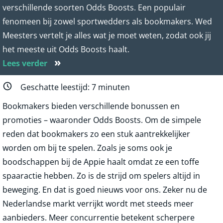
verschillende soorten Odds Boosts. Een populair
fenomeen bij zowel sportwedders als bookmakers. Wed
Meesters vertelt je alles wat je moet weten, zodat ook jij
het meeste uit Odds Boosts haalt.
»
Lees verder
Geschatte leestijd:
7
minuten
Bookmakers bieden verschillende bonussen en
promoties – waaronder Odds Boosts. Om de simpele
reden dat bookmakers zo een stuk aantrekkelijker
worden om bij te spelen. Zoals je soms ook je
boodschappen bij de Appie haalt omdat ze een toffe
spaaractie hebben. Zo is de strijd om spelers altijd in
beweging. En dat is goed nieuws voor ons. Zeker nu de
Nederlandse markt verrijkt wordt met steeds meer
aanbieders. Meer concurrentie betekent scherpere