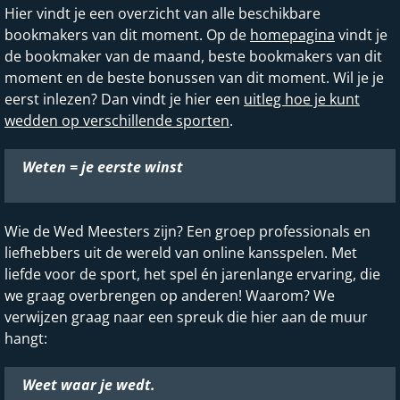
Hier vindt je een overzicht van alle beschikbare
bookmakers van dit moment. Op de
homepagina
vindt je
de bookmaker van de maand, beste bookmakers van dit
moment en de beste bonussen van dit moment. Wil je je
eerst inlezen? Dan vindt je hier een
uitleg hoe je kunt
wedden op verschillende sporten
.
Weten = je eerste winst
Wie de Wed Meesters zijn? Een groep professionals en
liefhebbers uit de wereld van online kansspelen. Met
liefde voor de sport, het spel én jarenlange ervaring, die
we graag overbrengen op anderen! Waarom? We
verwijzen graag naar een spreuk die hier aan de muur
hangt:
Weet waar je wedt.