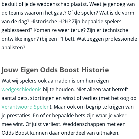
besluit of je de weddenschap plaatst. Weet je genoeg van
de teams waarom het gaat? Of de speler? Wat is de vorm
van de dag? Historische H2H? Zijn bepaalde spelers
geblesseerd? Komen ze weer terug? Zijn er technische
ontwikkelingen? (bij een F1 bet). Wat zeggen professionele
analisten?
Jouw Eigen Odds Boost Historie
Wat wij spelers ook aanraden is om hun eigen
wedgeschiedenis
bij te houden. Niet alleen wat betreft
aantal bets, stortingen en winst of verlies (met het oog op
Verantwoord Spelen
). Maar ook om begrip te krijgen van
je prestaties. En of er bepaalde bets zijn waar je vaker
mee wint. Of juist verliest. Weddenschappen met een
Odds Boost kunnen daar onderdeel van uitmaken.