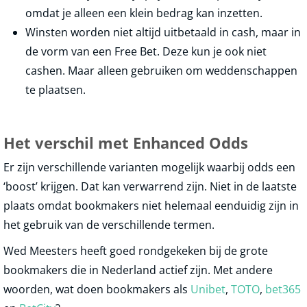
omdat je alleen een klein bedrag kan inzetten.
Winsten worden niet altijd uitbetaald in cash, maar in
de vorm van een Free Bet. Deze kun je ook niet
cashen. Maar alleen gebruiken om weddenschappen
te plaatsen.
Het verschil met Enhanced Odds
Er zijn verschillende varianten mogelijk waarbij odds een
‘boost’ krijgen. Dat kan verwarrend zijn. Niet in de laatste
plaats omdat bookmakers niet helemaal eenduidig zijn in
het gebruik van de verschillende termen.
Wed Meesters heeft goed rondgekeken bij de grote
bookmakers die in Nederland actief zijn. Met andere
woorden, wat doen bookmakers als
Unibet
,
TOTO
,
bet365