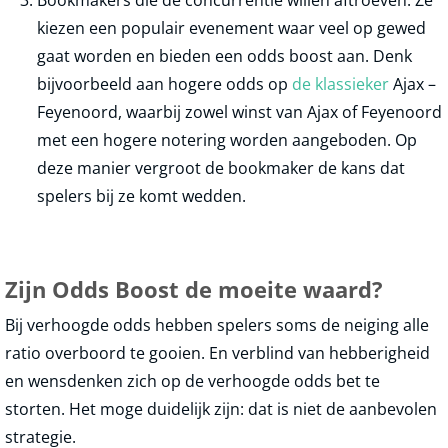
Bookmakers die de concurrentie willen aftroeven. Ze
kiezen een populair evenement waar veel op gewed
gaat worden en bieden een odds boost aan. Denk
bijvoorbeeld aan hogere odds op
de klassieker
Ajax –
Feyenoord, waarbij zowel winst van Ajax of Feyenoord
met een hogere notering worden aangeboden. Op
deze manier vergroot de bookmaker de kans dat
spelers bij ze komt wedden.
Zijn Odds Boost de moeite waard?
Bij verhoogde odds hebben spelers soms de neiging alle
ratio overboord te gooien. En verblind van hebberigheid
en wensdenken zich op de verhoogde odds bet te
storten. Het moge duidelijk zijn: dat is niet de aanbevolen
strategie.