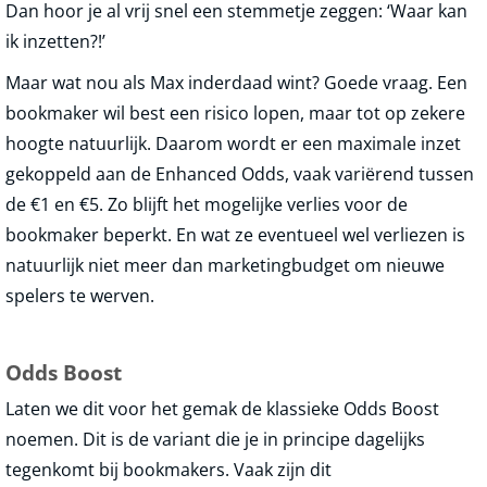
Dan hoor je al vrij snel een stemmetje zeggen: ‘Waar kan
ik inzetten?!’
Maar wat nou als Max inderdaad wint? Goede vraag. Een
bookmaker wil best een risico lopen, maar tot op zekere
hoogte natuurlijk. Daarom wordt er een maximale inzet
gekoppeld aan de Enhanced Odds, vaak variërend tussen
de €1 en €5. Zo blijft het mogelijke verlies voor de
bookmaker beperkt. En wat ze eventueel wel verliezen is
natuurlijk niet meer dan marketingbudget om nieuwe
spelers te werven.
Odds Boost
Laten we dit voor het gemak de klassieke Odds Boost
noemen. Dit is de variant die je in principe dagelijks
tegenkomt bij bookmakers. Vaak zijn dit