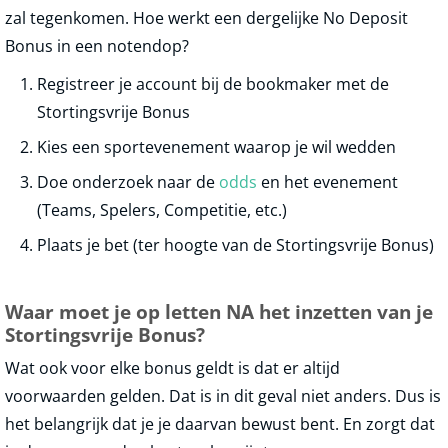
zal tegenkomen. Hoe werkt een dergelijke No Deposit
Bonus in een notendop?
Registreer je account bij de bookmaker met de
Stortingsvrije Bonus
Kies een sportevenement waarop je wil wedden
Doe onderzoek naar de
odds
en het evenement
(Teams, Spelers, Competitie, etc.)
Plaats je bet (ter hoogte van de Stortingsvrije Bonus)
Waar moet je op letten NA het inzetten van je
Stortingsvrije Bonus?
Wat ook voor elke bonus geldt is dat er altijd
voorwaarden gelden. Dat is in dit geval niet anders. Dus is
het belangrijk dat je je daarvan bewust bent. En zorgt dat