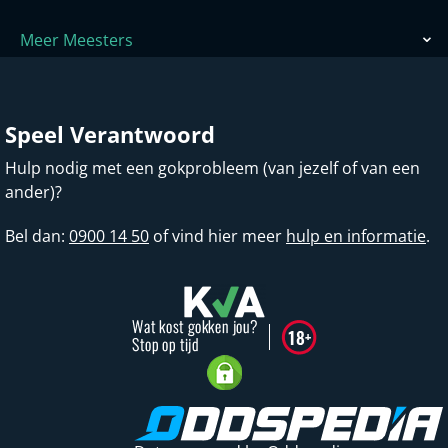
Meer Meesters
Speel Verantwoord
Hulp nodig met een gokprobleem (van jezelf of van een
ander)?
Bel dan:
0900 14 50
of vind hier meer
hulp en informatie
.