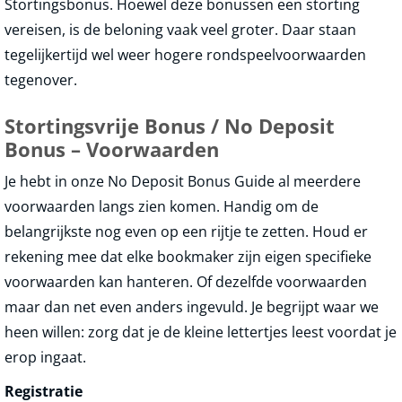
Stortingsbonus. Hoewel deze bonussen een storting
vereisen, is de beloning vaak veel groter. Daar staan
tegelijkertijd wel weer hogere rondspeelvoorwaarden
tegenover.
Stortingsvrije Bonus / No Deposit
Bonus – Voorwaarden
Je hebt in onze No Deposit Bonus Guide al meerdere
voorwaarden langs zien komen. Handig om de
belangrijkste nog even op een rijtje te zetten. Houd er
rekening mee dat elke bookmaker zijn eigen specifieke
voorwaarden kan hanteren. Of dezelfde voorwaarden
maar dan net even anders ingevuld. Je begrijpt waar we
heen willen: zorg dat je de kleine lettertjes leest voordat je
erop ingaat.
Registratie