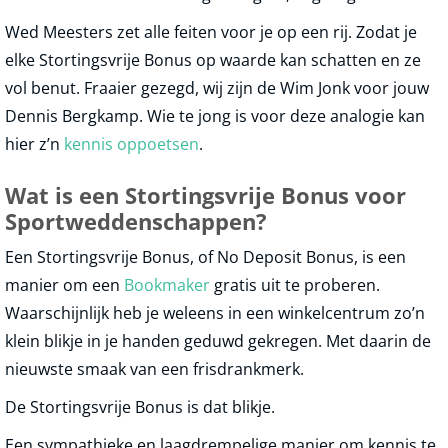
Wed Meesters zet alle feiten voor je op een rij. Zodat je
elke Stortingsvrije Bonus op waarde kan schatten en ze
vol benut. Fraaier gezegd, wij zijn de Wim Jonk voor jouw
Dennis Bergkamp. Wie te jong is voor deze analogie kan
hier z’n
kennis oppoetsen
.
Wat is een Stortingsvrije Bonus voor
Sportweddenschappen?
Een Stortingsvrije Bonus, of No Deposit Bonus, is een
manier om een
Bookmaker
gratis uit te proberen.
Waarschijnlijk heb je weleens in een winkelcentrum zo’n
klein blikje in je handen geduwd gekregen. Met daarin de
nieuwste smaak van een frisdrankmerk.
De Stortingsvrije Bonus is dat blikje.
Een sympathieke en laagdrempelige manier om kennis te