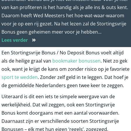
van kan profiteren is het handig als je alle ins & outs kent.
Daarom heeft Wed Meesters het hoe-wat-waar-waarom
voor je op een rij gezet. Na het lezen zal de Stortingsvrije
Bonus geen geheimen meer voor je hebben...
»
Lees verder
Een Stortingsvrije Bonus / No Deposit Bonus voelt altijd
als de heilige graal van
bookmaker bonussen
. Niet zo gek
ook, want je krijgt de kans om zonder risico op je favoriete
sport te wedden
. Zonder zelf geld in te leggen. Dat hoef je
de gemiddelde Nederlanders geen twee keer te zeggen.
Uiteraard is dit een iets te simpele weergave van de
werkelijkheid. Dat wil zeggen, ook een Stortingsvrije
Bonus komt doorgaans met een aantal voorwaarden.
Daarnaast zijn er verschillende soorten Stortingsvrije
Bonussen – elk met hun eigen ‘regels’, zogezegd.