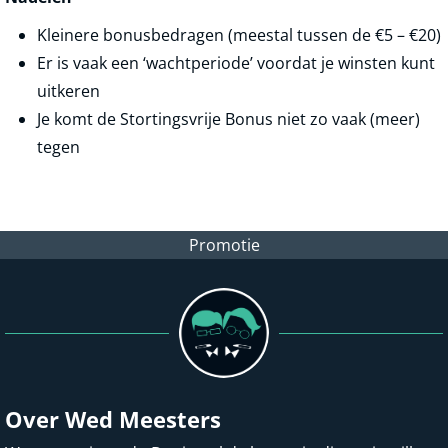
Kleinere bonusbedragen (meestal tussen de €5 – €20)
Er is vaak een ‘wachtperiode’ voordat je winsten kunt
uitkeren
Je komt de Stortingsvrije Bonus niet zo vaak (meer)
tegen
Promotie
Over Wed Meesters