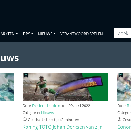
ARKTEN
TIPS
NIEUWS
VERANTWOORD SPELEN
euws
Door
Evelien Hendriks
op
29 april 2022
Door
Ro
Categorie:
Nieuws
Categor
Geschatte Leestijd: 3 minuten
Gesch
Koning TOTO Johan Derksen van zijn
Conor