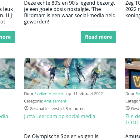
Deze echte 80’s en 90’s legend bezorgt
Zeg TO
s leuk
je een goeie dosis nostalgie. ‘The
2022 n
. Hij
Birdman’ is een waar social-media held
konin
ot.
geworden!
more
Read more
Door
Evelien Hendriks
op
11 februari 2022
Door
Ev
Categorie:
Amusement
Categor
Geschatte Leestijd: 3 minuten
Gesch
edia
Jutta Leerdam op social media
Zijn d
TOTO 
n
De Olympische Spelen volgen is
Amuse