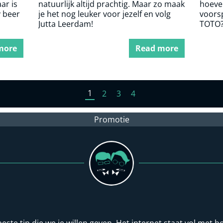
ar is
natuurlijk altijd prachtig. Maar zo maak
hoeve
y beer
je het nog leuker voor jezelf en volg
voorsp
Jutta Leerdam!
TOTO
more
Read more
1
2
3
4
Promotie
beste tip die we je willen geven. Het internet staat vol me