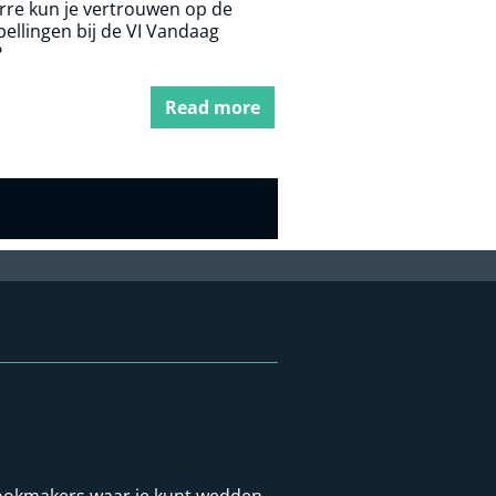
rre kun je vertrouwen op de
ellingen bij de VI Vandaag
?
Read more
t bookmakers waar je kunt wedden