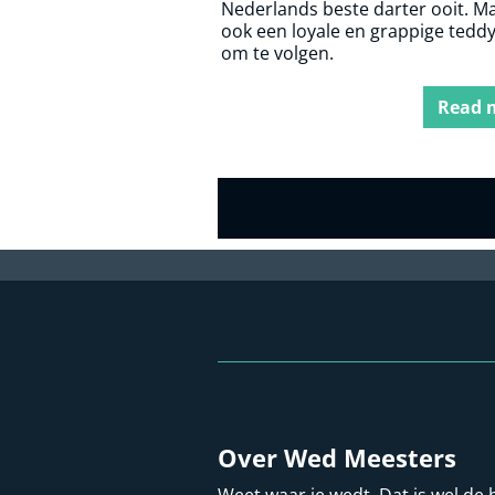
Nederlands beste darter ooit. Ma
ook een loyale en grappige tedd
om te volgen.
Read 
Over Wed Meesters
Weet waar je wedt. Dat is wel de 