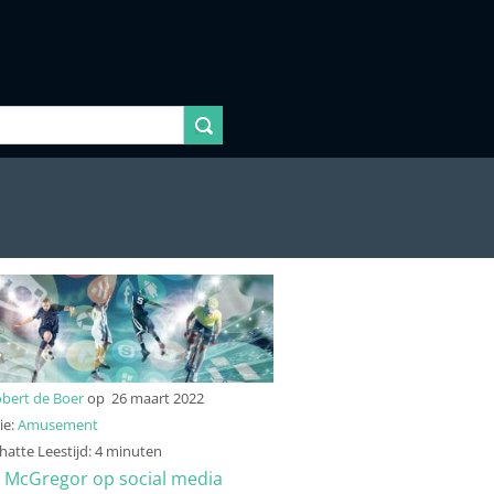
bert de Boer
op
26 maart 2022
ie:
Amusement
atte Leestijd: 4 minuten
 McGregor op social media