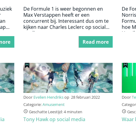
muziek
De Formule 1 is weer begonnen en
De For
r
Max Verstappen heeft er een
Norris
van
concurrent bij. Interessant dus om te
Formul
hap
kijken naar Charles Leclerc op social
hoe M
media.
Hamilt
more
Read more
Door
Evelien Hendriks
op
28 februari 2022
Door
Te
Categorie:
Amusement
Categor
Geschatte Leestijd: 4 minuten
Gesch
ia
Tony Hawk op social media
Waar b