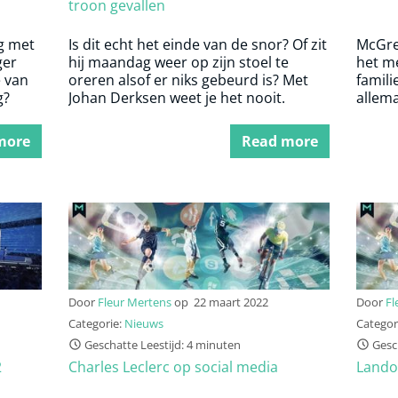
troon gevallen
g met
Is dit echt het einde van de snor? Of zit
McGre
ger
hij maandag weer op zijn stoel te
het m
 van
oreren alsof er niks gebeurd is? Met
famili
g?
Johan Derksen weet je het nooit.
allema
more
Read more
Door
Fleur Mertens
op
22 maart 2022
Door
Fl
Categorie:
Nieuws
Categor
Geschatte Leestijd: 4 minuten
Gesch
2
Charles Leclerc op social media
Lando