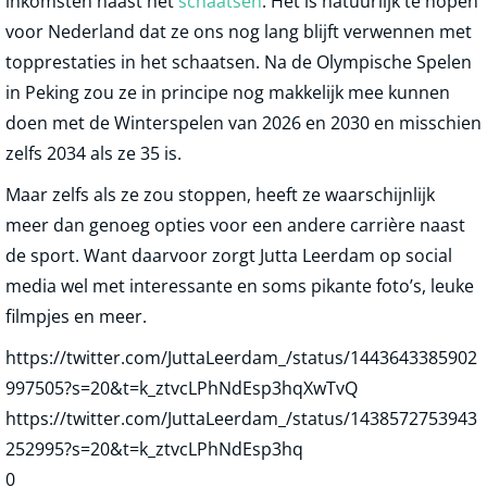
inkomsten naast het
schaatsen
. Het is natuurlijk te hopen
voor Nederland dat ze ons nog lang blijft verwennen met
topprestaties in het schaatsen. Na de Olympische Spelen
in Peking zou ze in principe nog makkelijk mee kunnen
doen met de Winterspelen van 2026 en 2030 en misschien
zelfs 2034 als ze 35 is.
Maar zelfs als ze zou stoppen, heeft ze waarschijnlijk
meer dan genoeg opties voor een andere carrière naast
de sport. Want daarvoor zorgt Jutta Leerdam op social
media wel met interessante en soms pikante foto’s, leuke
filmpjes en meer.
https://twitter.com/JuttaLeerdam_/status/1443643385902
997505?s=20&t=k_ztvcLPhNdEsp3hqXwTvQ
https://twitter.com/JuttaLeerdam_/status/1438572753943
252995?s=20&t=k_ztvcLPhNdEsp3hq
0