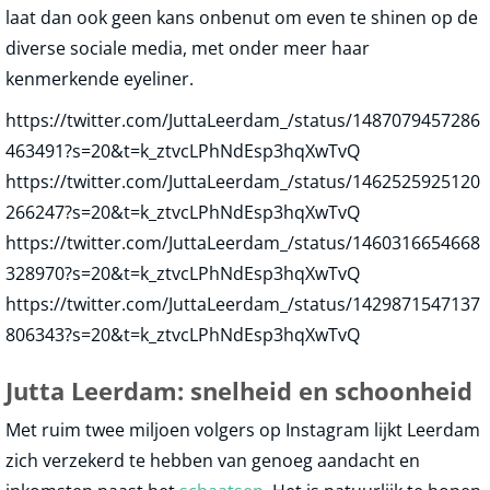
laat dan ook geen kans onbenut om even te shinen op de
diverse sociale media, met onder meer haar
kenmerkende eyeliner.
https://twitter.com/JuttaLeerdam_/status/1487079457286
463491?s=20&t=k_ztvcLPhNdEsp3hqXwTvQ
https://twitter.com/JuttaLeerdam_/status/1462525925120
266247?s=20&t=k_ztvcLPhNdEsp3hqXwTvQ
https://twitter.com/JuttaLeerdam_/status/1460316654668
328970?s=20&t=k_ztvcLPhNdEsp3hqXwTvQ
https://twitter.com/JuttaLeerdam_/status/1429871547137
806343?s=20&t=k_ztvcLPhNdEsp3hqXwTvQ
Jutta Leerdam: snelheid en schoonheid
Met ruim twee miljoen volgers op Instagram lijkt Leerdam
zich verzekerd te hebben van genoeg aandacht en