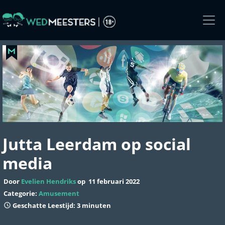
Skip
to
the
content
Jutta Leerdam op social
media
Door
Evelien Hendriks
op
11 februari 2022
Categorie:
Amusement
Geschatte Leestijd: 3 minuten