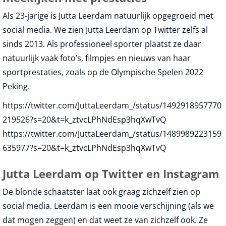
Als 23-jarige is Jutta Leerdam natuurlijk opgegroeid met
social media. We zien Jutta Leerdam op Twitter zelfs al
sinds 2013. Als professioneel sporter plaatst ze daar
natuurlijk vaak foto’s, filmpjes en nieuws van haar
sportprestaties, zoals op de Olympische Spelen 2022
Peking.
https://twitter.com/JuttaLeerdam_/status/1492918957770
219526?s=20&t=k_ztvcLPhNdEsp3hqXwTvQ
https://twitter.com/JuttaLeerdam_/status/1489989223159
635977?s=20&t=k_ztvcLPhNdEsp3hqXwTvQ
Jutta Leerdam op Twitter en Instagram
De blonde schaatster laat ook graag zichzelf zien op
social media. Leerdam is een mooie verschijning (als we
dat mogen zeggen) en dat weet ze van zichzelf ook. Ze