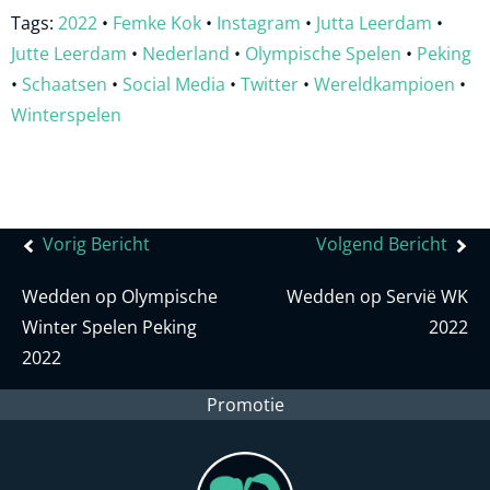
Tags:
2022
•
Femke Kok
•
Instagram
•
Jutta Leerdam
•
Jutte Leerdam
•
Nederland
•
Olympische Spelen
•
Peking
•
Schaatsen
•
Social Media
•
Twitter
•
Wereldkampioen
•
Winterspelen
Bericht
Vorig Bericht
Volgend Bericht
navigatie
Wedden op Olympische
Wedden op Servië WK
Winter Spelen Peking
2022
2022
Promotie