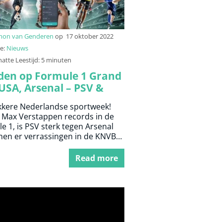
mon van Genderen
op
17 oktober 2022
ie:
Nieuws
atte Leestijd: 5 minuten
en op Formule 1 Grand
 USA, Arsenal – PSV &
O KNVB Beker
kkere Nederlandse sportweek!
 Max Verstappen records in de
e 1, is PSV sterk tegen Arsenal
en er verrassingen in de KNVB
?
Read more