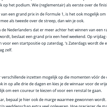
 op het podium. Wie (reglementair) als eerste over de fini
 van een grand prix in de Formule 1, is het ook mogelijk om
mee als tweede over de streep, dan win je ook.
de Nederlanders dat er meer achter het winnen van een rac
wordt, beslaat een grand prix een heel weekend. Op vrijda
ren voor een startpositie op zaterdag. ‘s Zaterdags wordt de e
ag zelf.
 er verschillende inzetten mogelijk op die momenten vóór de 
in op alle drie de dagen en kies je de winnaar voor de vrije 
elijk om een coureur te kiezen of voor een renstal te gaan.
aar, bepaal je hier ook de marge waarmee gewonnen wordt.
zo’n weddenschap extra veel opleveren. Hoe preciezer de m