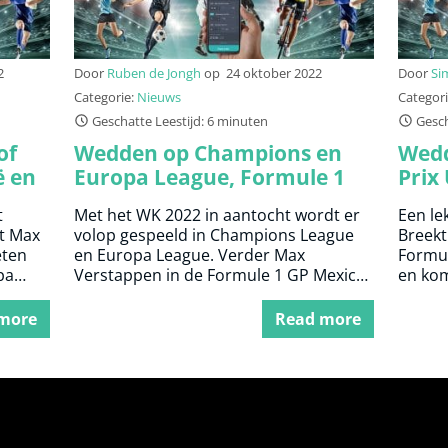
2
Door
Ruben de Jongh
op
24 oktober 2022
Door
Si
Categorie:
Nieuws
Categor
Geschatte Leestijd: 6 minuten
Gesch
of
Wedden op Champions en
Wedd
ë en
Europa League, Formule 1
Prix
opa
Grand Prix Mexico en EK
TOT
t
Met het WK 2022 in aantocht wordt er
Een le
Darts
t Max
volop gespeeld in Champions League
Breekt
eten
en Europa League. Verder Max
Formul
pa
Verstappen in de Formule 1 GP Mexico
en kom
en het EK Darts.
Beker
more
Read more