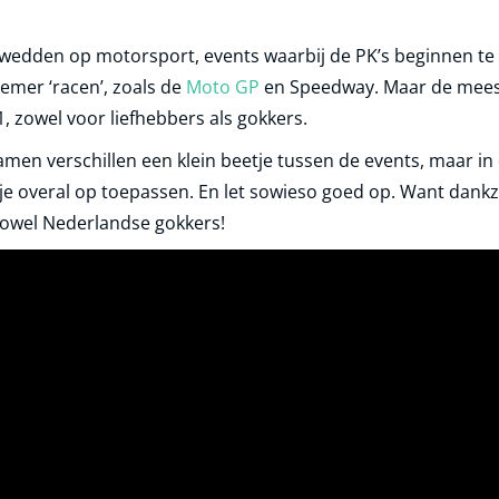
t wedden op motorsport, events waarbij de PK’s beginnen te b
emer ‘racen’, zoals de
Moto GP
en Speedway. Maar de mees
1, zowel voor liefhebbers als gokkers.
 verschillen een klein beetje tussen de events, maar in d
 je overal op toepassen. En let sowieso goed op. Want dankz
owel Nederlandse gokkers!