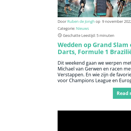
Door
Ruben de Jongh
op
9 november 202
Categorie:
Nieuws
Geschatte Leestijd: 5 minuten
Wedden op Grand Slam 
Darts, Formule 1 Brazili
Champions League/Eur
Dit weekend gaan we werpen me
League
Michael van Gerwen en racen me
Verstappen. En wie zijn de favori
voor Champions League en Euro
League na de loting?
Read 