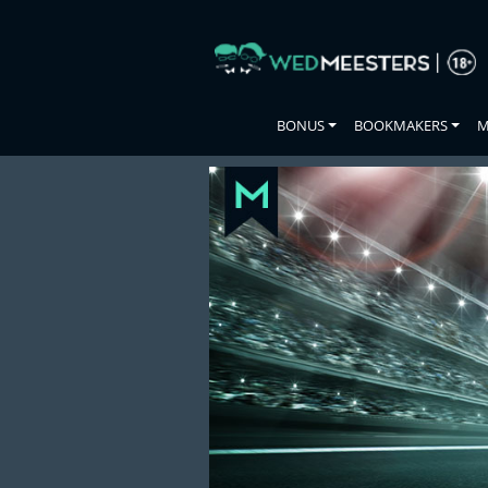
Skip
to
the
content
BONUS
BOOKMAKERS
M