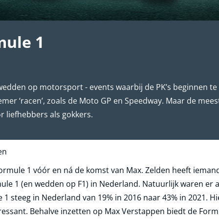
ule 1
 wedden op motorsport - events waarbij de PK’s beginnen te b
emer ‘racen’, zoals de Moto GP en Speedway. Maar de meeste
r liefhebbers als gokkers.
en
ormule 1 vóór en ná de komst van Max. Zelden heeft ieman
le 1 (en wedden op F1) in Nederland. Natuurlijk waren er al
le 1 steeg in Nederland van 19% in 2016 naar 43% in 2021.
ressant. Behalve inzetten op Max Verstappen biedt de Form