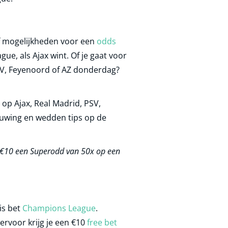
ijf mogelijkheden voor een
odds
e, als Ajax wint. Of je gaat voor
PSV, Feyenoord of AZ donderdag?
 op Ajax, Real Madrid, PSV,
uwing en wedden tips op de
aal €10 een Superodd van 50x op een
is bet
Champions League
.
ervoor krijg je een €10
free bet