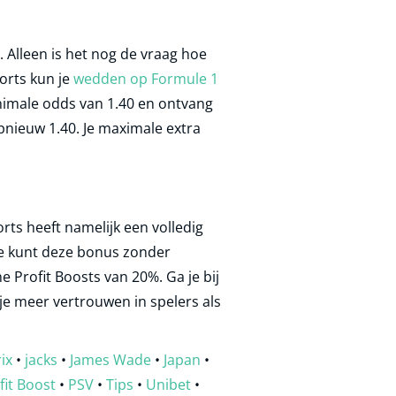
 Alleen is het nog de vraag hoe
ports kun je
wedden op Formule 1
nimale odds van 1.40 en ontvang
pnieuw 1.40. Je maximale extra
orts heeft namelijk een volledig
 Je kunt deze bonus zonder
e Profit Boosts van 20%. Ga je bij
e meer vertrouwen in spelers als
ix
•
jacks
•
James Wade
•
Japan
•
fit Boost
•
PSV
•
Tips
•
Unibet
•