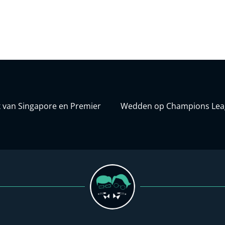
 van Singapore en Premier
Wedden op Champions Leag