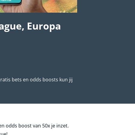
eague, Europa
tis bets en odds boosts kun jij
n odds boost van 50x je inzet.
gue!