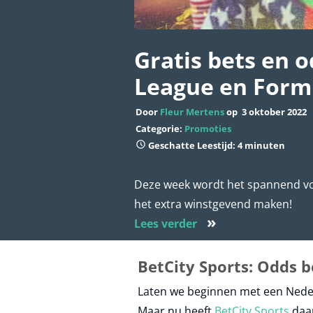
Gratis bets en 
League en Form
Door
Fleur Mertens
op
3 oktober 2022
Categorie:
Promoties
Geschatte Leestijd: 4 minuten
Deze week wordt het spannend voo
het extra winstgevend maken!
»
Lees verder
BetCity Sports: Odds b
Laten we beginnen met een Nederl
Maar nu heeft
BetCity Sports
daar