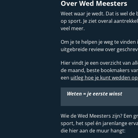
Over Wed Meesters
Weet waar je wedt. Dat is wel de 
op sport. Je ziet overal aantrekke
veel meer.
Om je te helpen je weg te vinden
uitgebreide review over geschrev
Hier vindt je een overzicht van 
de maand, beste bookmakers van d
een
uitleg hoe je kunt wedden op
Weten = je eerste winst
Wie de Wed Meesters zijn? Een gr
sport, het spel én jarenlange e
die hier aan de muur hangt: