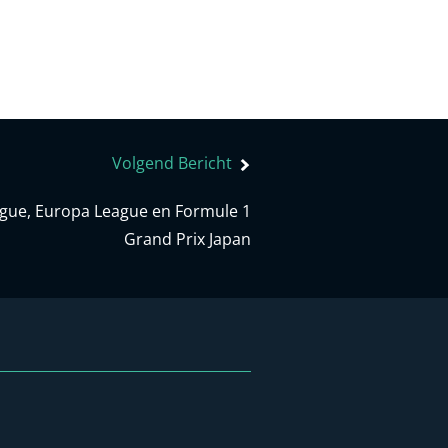
Volgend Bericht
ue, Europa League en Formule 1
Grand Prix Japan