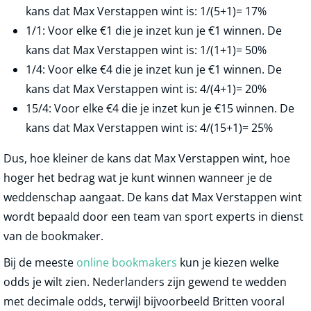
kans dat Max Verstappen wint is: 1/(5+1)= 17%
1/1: Voor elke €1 die je inzet kun je €1 winnen. De
kans dat Max Verstappen wint is: 1/(1+1)= 50%
1/4: Voor elke €4 die je inzet kun je €1 winnen. De
kans dat Max Verstappen wint is: 4/(4+1)= 20%
15/4: Voor elke €4 die je inzet kun je €15 winnen. De
kans dat Max Verstappen wint is: 4/(15+1)= 25%
Dus, hoe kleiner de kans dat Max Verstappen wint, hoe
hoger het bedrag wat je kunt winnen wanneer je de
weddenschap aangaat. De kans dat Max Verstappen wint
wordt bepaald door een team van sport experts in dienst
van de bookmaker.
Bij de meeste
online bookmakers
kun je kiezen welke
odds je wilt zien. Nederlanders zijn gewend te wedden
met decimale odds, terwijl bijvoorbeeld Britten vooral