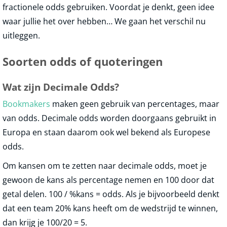
fractionele odds gebruiken. Voordat je denkt, geen idee
waar jullie het over hebben… We gaan het verschil nu
uitleggen.
Soorten odds of quoteringen
Wat zijn Decimale Odds?
Bookmakers
maken geen gebruik van percentages, maar
van odds. Decimale odds worden doorgaans gebruikt in
Europa en staan daarom ook wel bekend als Europese
odds.
Om kansen om te zetten naar decimale odds, moet je
gewoon de kans als percentage nemen en 100 door dat
getal delen. 100 / %kans = odds. Als je bijvoorbeeld denkt
dat een team 20% kans heeft om de wedstrijd te winnen,
dan krijg je 100/20 = 5.