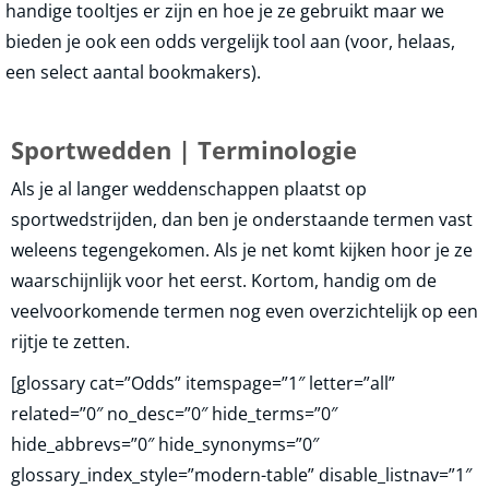
handige tooltjes er zijn en hoe je ze gebruikt maar we
bieden je ook een odds vergelijk tool aan (voor, helaas,
een select aantal bookmakers).
Sportwedden | Terminologie
Als je al langer weddenschappen plaatst op
sportwedstrijden, dan ben je onderstaande termen vast
weleens tegengekomen. Als je net komt kijken hoor je ze
waarschijnlijk voor het eerst. Kortom, handig om de
veelvoorkomende termen nog even overzichtelijk op een
rijtje te zetten.
[glossary cat=”Odds” itemspage=”1″ letter=”all”
related=”0″ no_desc=”0″ hide_terms=”0″
hide_abbrevs=”0″ hide_synonyms=”0″
glossary_index_style=”modern-table” disable_listnav=”1″