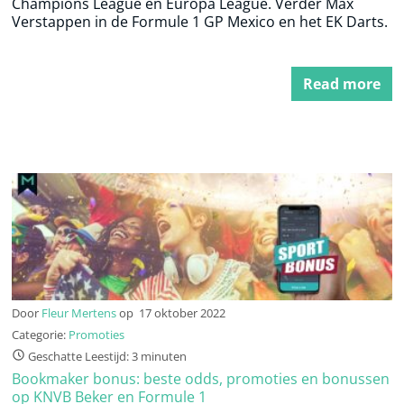
Champions League en Europa League. Verder Max
Verstappen in de Formule 1 GP Mexico en het EK Darts.
Read more
Door
Fleur Mertens
op
17 oktober 2022
Categorie:
Promoties
Geschatte Leestijd: 3 minuten
Bookmaker bonus: beste odds, promoties en bonussen
op KNVB Beker en Formule 1