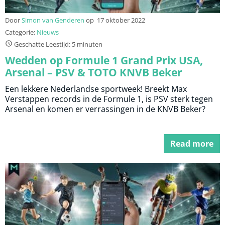
Door
Simon van Genderen
op
17 oktober 2022
Categorie:
Nieuws
Geschatte Leestijd: 5 minuten
Wedden op Formule 1 Grand Prix USA,
Arsenal – PSV & TOTO KNVB Beker
Een lekkere Nederlandse sportweek! Breekt Max
Verstappen records in de Formule 1, is PSV sterk tegen
Arsenal en komen er verrassingen in de KNVB Beker?
Read more