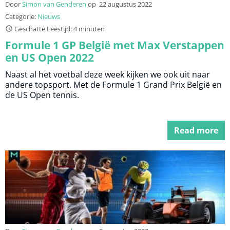
Door
Simon van Genderen
op
22 augustus 2022
Categorie:
Nieuws
Geschatte Leestijd: 4 minuten
Formule 1 GP België met Max Verstappen
en US Open 2022
Naast al het voetbal deze week kijken we ook uit naar
andere topsport. Met de Formule 1 Grand Prix België en
de US Open tennis.
Read more