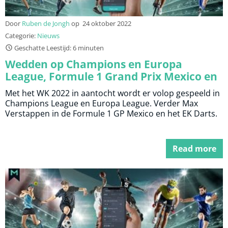
Door
Ruben de Jongh
op
24 oktober 2022
Categorie:
Nieuws
Geschatte Leestijd: 6 minuten
Wedden op Champions en Europa
League, Formule 1 Grand Prix Mexico en
EK Darts
Met het WK 2022 in aantocht wordt er volop gespeeld in
Champions League en Europa League. Verder Max
Verstappen in de Formule 1 GP Mexico en het EK Darts.
Read more