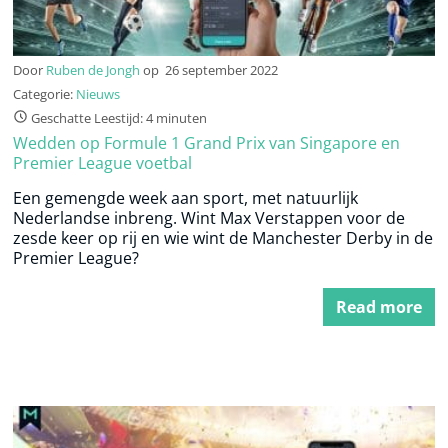
Door
Ruben de Jongh
op
26 september 2022
Categorie:
Nieuws
Geschatte Leestijd: 4 minuten
Wedden op Formule 1 Grand Prix van Singapore en
Premier League voetbal
Een gemengde week aan sport, met natuurlijk
Nederlandse inbreng. Wint Max Verstappen voor de
zesde keer op rij en wie wint de Manchester Derby in de
Premier League?
Read more