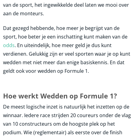
van de sport, het ingewikkelde deel laten we mooi over
aan de monteurs.
Dat gezegd hebbende, hoe meer je begrijpt van de
sport, hoe beter je een inschatting kunt maken van de
odds
. En uiteindelijk, hoe meer geld je dus kunt
verdienen. Gelukkig zijn er veel sporten waar je op kunt
wedden met niet meer dan enige basiskennis. En dat
geldt ook voor wedden op Formule 1.
Hoe werkt Wedden op Formule 1?
De meest logische inzet is natuurlijk het inzetten op de
winnaar. Iedere race strijden 20 coureurs onder de vlag
van 10 constructeurs om de hoogste plek op het
podium. Wie (reglementair) als eerste over de finish