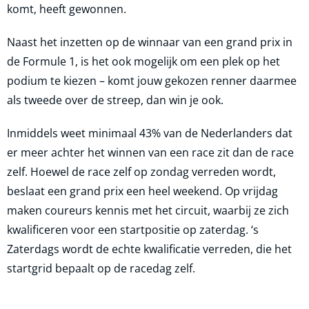
komt, heeft gewonnen.
Naast het inzetten op de winnaar van een grand prix in
de Formule 1, is het ook mogelijk om een plek op het
podium te kiezen – komt jouw gekozen renner daarmee
als tweede over de streep, dan win je ook.
Inmiddels weet minimaal 43% van de Nederlanders dat
er meer achter het winnen van een race zit dan de race
zelf. Hoewel de race zelf op zondag verreden wordt,
beslaat een grand prix een heel weekend. Op vrijdag
maken coureurs kennis met het circuit, waarbij ze zich
kwalificeren voor een startpositie op zaterdag. ‘s
Zaterdags wordt de echte kwalificatie verreden, die het
startgrid bepaalt op de racedag zelf.