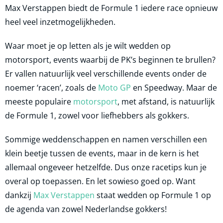
Max Verstappen biedt de Formule 1 iedere race opnieuw
heel veel inzetmogelijkheden.
Waar moet je op letten als je wilt wedden op
motorsport, events waarbij de PK’s beginnen te brullen?
Er vallen natuurlijk veel verschillende events onder de
noemer ‘racen’, zoals de
Moto GP
en Speedway. Maar de
meeste populaire
motorsport
, met afstand, is natuurlijk
de Formule 1, zowel voor liefhebbers als gokkers.
Sommige weddenschappen en namen verschillen een
klein beetje tussen de events, maar in de kern is het
allemaal ongeveer hetzelfde. Dus onze racetips kun je
overal op toepassen. En let sowieso goed op. Want
dankzij
Max Verstappen
staat wedden op Formule 1 op
de agenda van zowel Nederlandse gokkers!