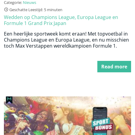
Categorie:
Nieuws
Geschatte Leestijd: 5 minuten
Wedden op Champions League, Europa League en
Formule 1 Grand Prix Japan
Een heerlijke sportweek komt eraan! Met topvoetbal in
Champions League en Europa League, en nu misschien
toch Max Verstappen wereldkampioen Formule 1.
Read more