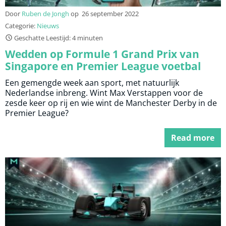
Door
Ruben de Jongh
op
26 september 2022
Categorie:
Nieuws
Geschatte Leestijd: 4 minuten
Wedden op Formule 1 Grand Prix van
Singapore en Premier League voetbal
Een gemengde week aan sport, met natuurlijk
Nederlandse inbreng. Wint Max Verstappen voor de
zesde keer op rij en wie wint de Manchester Derby in de
Premier League?
Read more