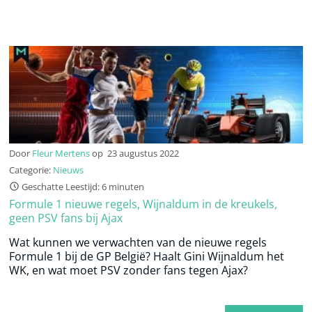
Door
Fleur Mertens
op
23 augustus 2022
Categorie:
Nieuws
Geschatte Leestijd: 6 minuten
Formule 1 nieuwe regels, Wijnaldum in de kreukels,
geen PSV fans bij Ajax
Wat kunnen we verwachten van de nieuwe regels
Formule 1 bij de GP België? Haalt Gini Wijnaldum het
WK, en wat moet PSV zonder fans tegen Ajax?