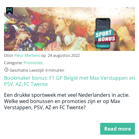
Door
Fleur Mertens
op
24 augustus 2022
Categorie:
Promoties
Geschatte Leestijd: 4 minuten
Bookmaker bonus: F1 GP België met Max Verstappen en
PSV, AZ, FC Twente
Een drukke sportweek met veel Nederlanders in actie.
Welke wed bonussen en promoties zijn er op Max
Verstappen, PSV, AZ en FC Twente?
Read more