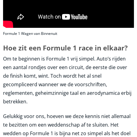
Formule 1 Wagen van Binnenuit
Hoe zit een Formule 1 race in elkaar?
Om te beginnen is Formule 1 vrij simpel. Auto’s rijden
een aantal rondjes over een circuit, de eerste die over
de finish komt, wint. Toch wordt het al snel
gecompliceerd wanneer we de voorschriften,
reglementen, geheimzinnige taal en aerodynamica erbij
betrekken.
Gelukkig voor ons, hoeven we deze kennis niet allemaal
te bezitten om een weddenschap af te sluiten. Het
wedden op Formule 1 is bijna net zo simpel als het doel