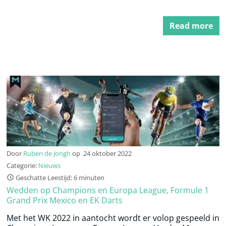
Read more
Door
Ruben de Jongh
op
24 oktober 2022
Categorie:
Nieuws
Geschatte Leestijd: 6 minuten
Wedden op Champions en Europa League, Formule 1
Grand Prix Mexico en EK Darts
Met het WK 2022 in aantocht wordt er volop gespeeld in