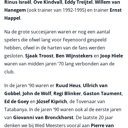
Rinus Israël
,
Ove Kindvall
,
Eddy Treijtel
,
Willem van
Hanegem
(ook trainer van 1992-1995) en trainer
Ernst
Happel
.
Na de grote succesjaren waren er nog een aantal
spelers die ofwel lang voor Feyenoord gespeeld
hebben, ofwel in de harten van de fans werden
gesloten.
Sjaak Troost
,
Ben Wijnstekers
en
Joop Hiele
waren van midden jaren ‘70 lang verbonden aan de
club.
In de jaren ‘90 waren er
Ruud Heus
,
Ullrich van
Gobbel
,
John de Wolf
,
Regi Blinker
,
Gaston Taument
,
Ed de Goey
en
József Kiprich
, de Tovenaar van
Tatabanya. In de jaren ‘90 waren ook al de eerste jaren
van
Giovanni van Bronckhorst
. De laatste 20 jaar
denken we bij Wed Meesters vooral aan
Pierre van