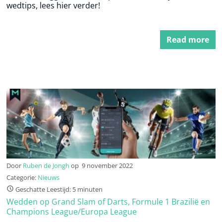
wedtips, lees hier verder!
Read more
Door
Ruben de Jongh
op
9 november 2022
Categorie:
Nieuws
Geschatte Leestijd: 5 minuten
Wedden op Grand Slam of Darts, Formule 1 Brazilië en
Champions League/Europa League