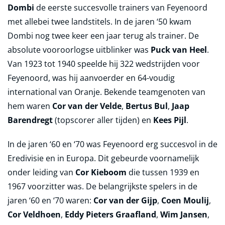
Dombi
de eerste succesvolle trainers van Feyenoord
met allebei twee landstitels. In de jaren ‘50 kwam
Dombi nog twee keer een jaar terug als trainer. De
absolute vooroorlogse uitblinker was
Puck van Heel
.
Van 1923 tot 1940 speelde hij 322 wedstrijden voor
Feyenoord, was hij aanvoerder en 64-voudig
international van Oranje. Bekende teamgenoten van
hem waren
Cor van der Velde
,
Bertus Bul
,
Jaap
Barendregt
(topscorer aller tijden) en
Kees Pijl
.
In de jaren ‘60 en ‘70 was Feyenoord erg succesvol in de
Eredivisie en in Europa. Dit gebeurde voornamelijk
onder leiding van
Cor Kieboom
die tussen 1939 en
1967 voorzitter was. De belangrijkste spelers in de
jaren ‘60 en ‘70 waren:
Cor van der Gijp
,
Coen Moulij
,
Cor Veldhoen
,
Eddy Pieters Graafland
,
Wim Jansen
,