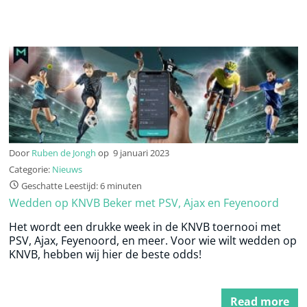
Door
Ruben de Jongh
op
9 januari 2023
Categorie:
Nieuws
Geschatte Leestijd: 6 minuten
Wedden op KNVB Beker met PSV, Ajax en Feyenoord
Het wordt een drukke week in de KNVB toernooi met
PSV, Ajax, Feyenoord, en meer. Voor wie wilt wedden op
KNVB, hebben wij hier de beste odds!
Read more