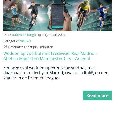
Door
Ruben de Jongh
op
23 januari 2023
Categorie:
Nieuws
Geschatte Leestijd: 6 minuten
Wedden op voetbal met Eredivisie, Real Madrid –
Atlético Madrid en Manchester City – Arsenal
Een week vol wedden op Eredivisie voetbal, met
daarnaast een derby in Madrid, rivalen in Italië, en een
knaller in de Premier League!
Read more