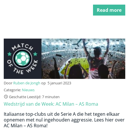
Read more
Door
Ruben de Jongh
op
5 januari 2023
Categorie:
Nieuws
Geschatte Leestijd: 7 minuten
Wedstrijd van de Week: AC Milan – AS Roma
Italiaanse top-clubs uit de Serie A die het tegen elkaar
opnemen met nul ingehouden aggressie. Lees hier over
AC Milan – AS Roma!