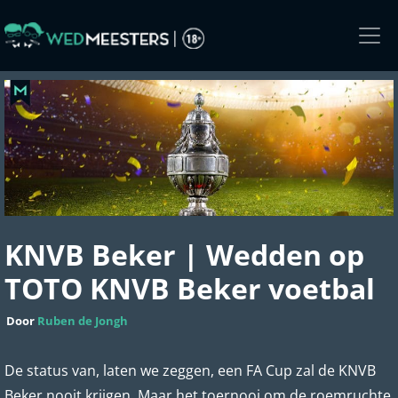
Skip
to
the
content
KNVB Beker | Wedden op
TOTO KNVB Beker voetbal
Door
Ruben de Jongh
De status van, laten we zeggen, een FA Cup zal de KNVB
Beker nooit krijgen. Maar het toernooi om de roemruchte