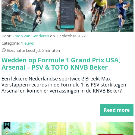
Door
Simon van Genderen
op
17 oktober 2022
Categorie:
Nieuws
Geschatte Leestijd: 5 minuten
Wedden op Formule 1 Grand Prix USA,
Arsenal – PSV & TOTO KNVB Beker
Een lekkere Nederlandse sportweek! Breekt Max
Verstappen records in de Formule 1, is PSV sterk tegen
Arsenal en komen er verrassingen in de KNVB Beker?
Read more