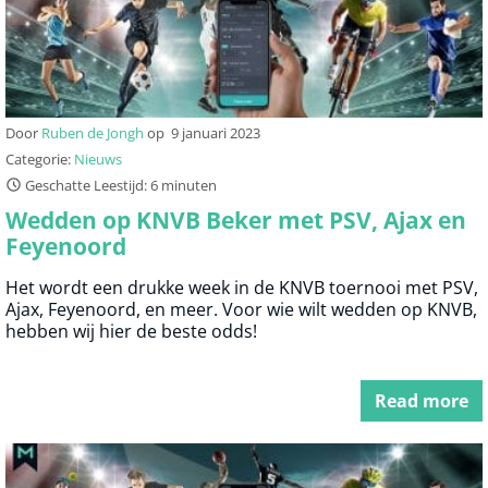
Door
Ruben de Jongh
op
9 januari 2023
Categorie:
Nieuws
Geschatte Leestijd: 6 minuten
Wedden op KNVB Beker met PSV, Ajax en
Feyenoord
Het wordt een drukke week in de KNVB toernooi met PSV,
Ajax, Feyenoord, en meer. Voor wie wilt wedden op KNVB,
hebben wij hier de beste odds!
Read more