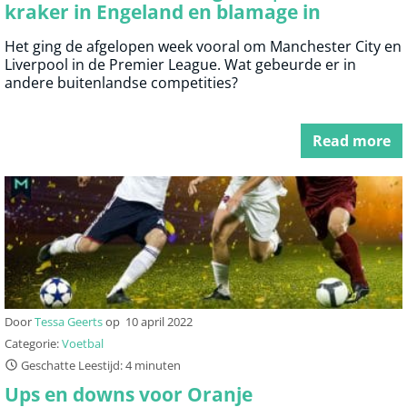
kraker in Engeland en blamage in
Barcelona
Het ging de afgelopen week vooral om Manchester City en
Liverpool in de Premier League. Wat gebeurde er in
andere buitenlandse competities?
Read more
Door
Tessa Geerts
op
10 april 2022
Categorie:
Voetbal
Geschatte Leestijd: 4 minuten
Ups en downs voor Oranje