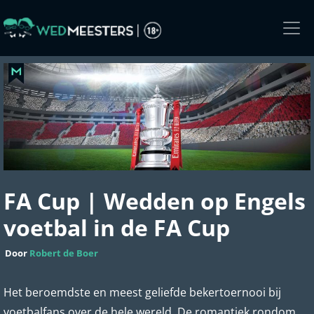
Skip
to
the
content
FA Cup | Wedden op Engels
voetbal in de FA Cup
Door
Robert de Boer
Het beroemdste en meest geliefde bekertoernooi bij
voetbalfans over de hele wereld. De romantiek rondom