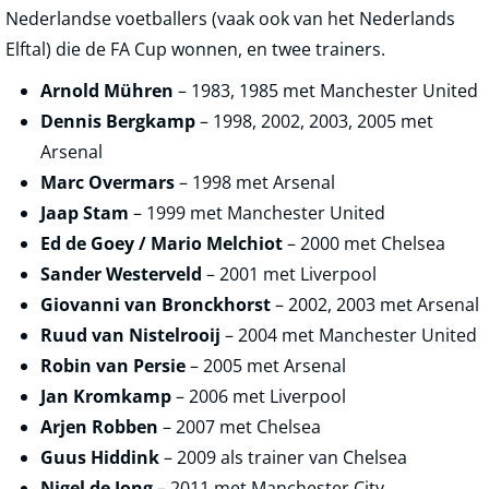
Nederlandse voetballers (vaak ook van het Nederlands
Elftal) die de FA Cup wonnen, en twee trainers.
Arnold Mühren
– 1983, 1985 met Manchester United
Dennis Bergkamp
– 1998, 2002, 2003, 2005 met
Arsenal
Marc Overmars
– 1998 met Arsenal
Jaap Stam
– 1999 met Manchester United
Ed de Goey / Mario Melchiot
– 2000 met Chelsea
Sander Westerveld
– 2001 met Liverpool
Giovanni van Bronckhorst
– 2002, 2003 met Arsenal
Ruud van Nistelrooij
– 2004 met Manchester United
Robin van Persie
– 2005 met Arsenal
Jan Kromkamp
– 2006 met Liverpool
Arjen Robben
– 2007 met Chelsea
Guus Hiddink
– 2009 als trainer van Chelsea
Nigel de Jong
– 2011 met Manchester City