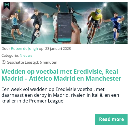
Door
Ruben de Jongh
op
23 januari 2023
Categorie:
Nieuws
Geschatte Leestijd: 6 minuten
Wedden op voetbal met Eredivisie, Real
Madrid – Atlético Madrid en Manchester
City – Arsenal
Een week vol wedden op Eredivisie voetbal, met
daarnaast een derby in Madrid, rivalen in Italië, en een
knaller in de Premier League!
Read more