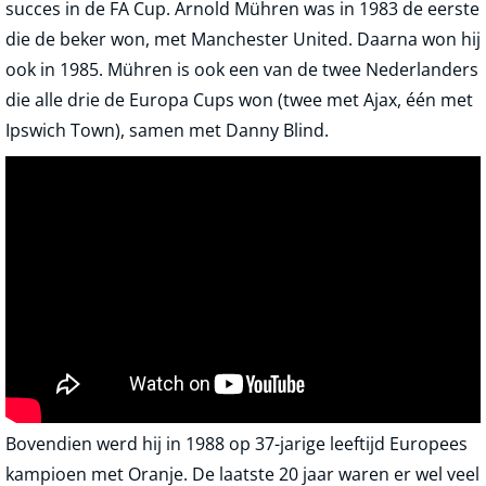
succes in de FA Cup. Arnold Mühren was in 1983 de eerste
die de beker won, met Manchester United. Daarna won hij
ook in 1985. Mühren is ook een van de twee Nederlanders
die alle drie de Europa Cups won (twee met Ajax, één met
Ipswich Town), samen met Danny Blind.
Bovendien werd hij in 1988 op 37-jarige leeftijd Europees
kampioen met Oranje. De laatste 20 jaar waren er wel veel