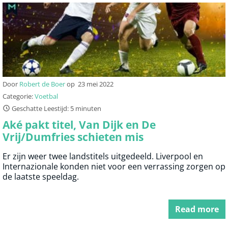
Door
Robert de Boer
op
23 mei 2022
Categorie:
Voetbal
Geschatte Leestijd: 5 minuten
Aké pakt titel, Van Dijk en De
Vrij/Dumfries schieten mis
Er zijn weer twee landstitels uitgedeeld. Liverpool en
Internazionale konden niet voor een verrassing zorgen op
de laatste speeldag.
Read more