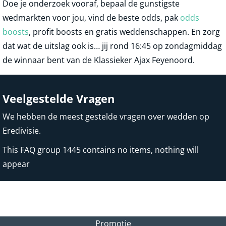
Doe je onderzoek vooraf, bepaal de gunstigste
wedmarkten voor jou, vind de beste odds, pak
odds
boosts
, profit boosts en gratis weddenschappen. En zorg
dat wat de uitslag ook is… jij rond 16:45 op zondagmiddag
de winnaar bent van de Klassieker Ajax Feyenoord.
Veelgestelde Vragen
We hebben de meest gestelde vragen over wedden op
Eredivisie.
This FAQ group 1445 contains no items, nothing will
appear
Promotie