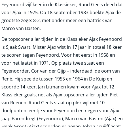
Feyenoord vijf keer in de Klassieker, Ruud Geels deed dat
voor Ajax in 1975. Op 18 september 1983 boekte Ajax de
grootste zege: 8-2, met onder meer een hattrick van
Marco van Basten.
De topscorer aller tijden in de Klassieker Ajax Feyenoord
is Sjaak Swart. Mister Ajax wist in 17 jaar in totaal 18 keer
te scoren tegen Feyenoord. Voor het eerst in 1958 en
voor het laatst in 1971. Op plaats twee staat een
Feyenoorder, Cor van der Gijp – inderdaad, de oom van
René. Hij speelde tussen 1955 en 1964 in De Kuip en
scoorde 14 keer. Jari Litmanen kwam voor Ajax tot 12
Klassieker-goals, net als Ajax-topscorer aller tijden Piet
van Reenen. Ruud Geels staat op plek vijf met 10
doelpunten: eentje voor Feyenoord en negen voor Ajax.
Jaap Barendregt (Feyenoord), Marco van Basten (Ajax) en
Henk Groot (Ajax) scoorden er negen, Johan Cruijff acht: