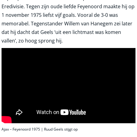
Eredivisie. Tegen zijn oude liefde Feyenoord maakte hij op
1 november 1975 liefst vijf goals. Vooral de 3-0 was
memorabel. Tegenstander Willem van Hanegem zei later
dat hij dacht dat Geels ‘uit een lichtmast was komen
vallen’, zo hoog sprong hij.
Ajax – Feyenoord 1975 | Ruud Geels stijgt op