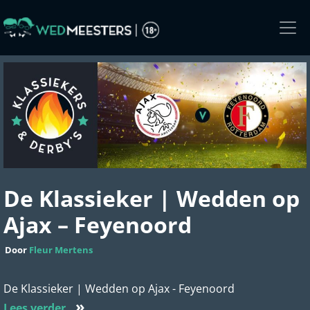
Skip
to
the
content
De Klassieker | Wedden op
Ajax – Feyenoord
Door
Fleur Mertens
De Klassieker | Wedden op Ajax - Feyenoord
»
Lees verder