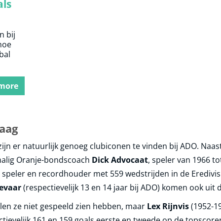
ls
n bij
hoe
bal
more
aag
ijn er natuurlijk genoeg clubiconen te vinden bij ADO. Naas
malig Oranje-bondscoach
Dick Advocaat
, speler van 1966 to
ar speler en recordhouder met 559 wedstrijden in de Eredi
evaar
(respectievelijk 13 en 14 jaar bij ADO) komen ook uit
en ze niet gespeeld zien hebben, maar
Lex Rijnvis
(1952-1
tievelijk 161 en 159 goals eerste en tweede op de topscorersl