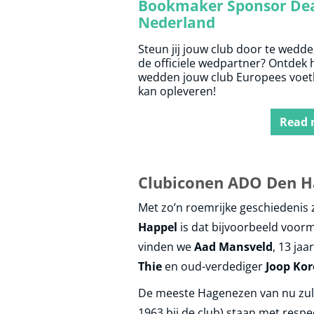
Bookmaker Sponsor Dea
Nederland
Steun jij jouw club door te wedde
de officiele wedpartner? Ontdek 
wedden jouw club Europees voet
kan opleveren!
Read 
Clubiconen ADO Den H
Met zo’n roemrijke geschiedenis z
Happel
is dat bijvoorbeeld voor
vinden we
Aad Mansveld
, 13 ja
Thie
en oud-verdediger
Joop Kor
De meeste Hagenezen van nu zull
1963 bij de club) staan met respec