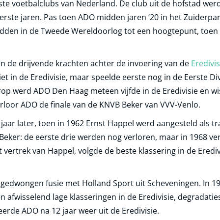
e voetbalclubs van Nederland. De club uit de hofstad werd 
erste jaren. Pas toen ADO midden jaren ‘20 in het Zuiderpar
midden in de Tweede Wereldoorlog tot een hoogtepunt, toe
van de drijvende krachten achter de invoering van de
Eredivis
t in de Eredivisie, maar speelde eerste nog in de Eerste Di
rop werd ADO Den Haag meteen vijfde in de Eredivisie en wis
erloor ADO de finale van de KNVB Beker van VVV-Venlo.
r later, toen in 1962 Ernst Happel werd aangesteld als train
 Beker: de eerste drie werden nog verloren, maar in 1968 ve
et vertrek van Happel, volgde de beste klassering in de Ered
na gedwongen fusie met Holland Sport uit Scheveningen. In
fwisselend lage klasseringen in de Eredivisie, degradaties
erde ADO na 12 jaar weer uit de Eredivisie.