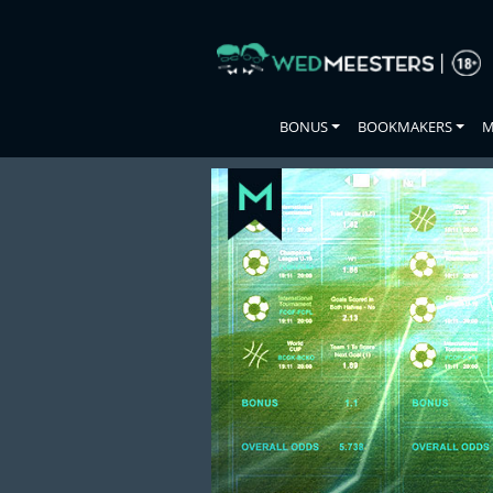
Skip
to
the
content
BONUS
BOOKMAKERS
M