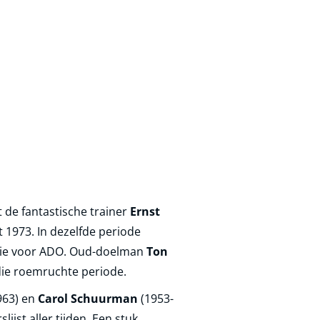
t de fantastische trainer
Ernst
t 1973. In dezelfde periode
visie voor ADO. Oud-doelman
Ton
 die roemruchte periode.
963) en
Carol Schuurman
(1953-
ijst aller tijden. Een stuk