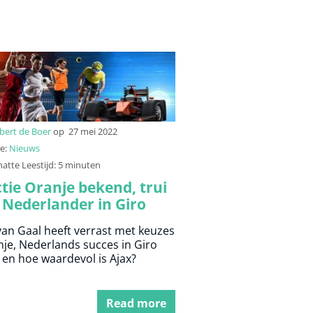
bert de Boer
op
27 mei 2022
ie:
Nieuws
atte Leestijd: 5 minuten
ctie Oranje bekend, trui
 Nederlander in Giro
lia, Real Madrid
van Gaal heeft verrast met keuzes
devolst
nje, Nederlands succes in Giro
ia en hoe waardevol is Ajax?
Read more