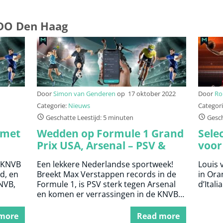
ADO Den Haag
Door
Simon van Genderen
op
17 oktober 2022
Door
Ro
Categorie:
Nieuws
Categor
Geschatte Leestijd: 5 minuten
Gesch
 met
Wedden op Formule 1 Grand
Sele
Prix USA, Arsenal – PSV &
voor
TOTO KNVB Beker
d’Ita
e KNVB
Een lekkere Nederlandse sportweek!
Louis 
waar
d, en
Breekt Max Verstappen records in de
in Ora
NVB,
Formule 1, is PSV sterk tegen Arsenal
d’Ital
en komen er verrassingen in de KNVB
Beker?
more
Read more