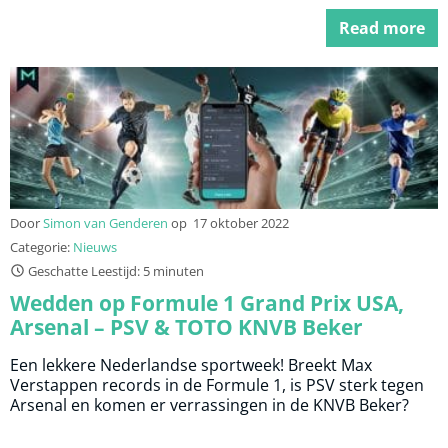
Read more
Door
Simon van Genderen
op
17 oktober 2022
Categorie:
Nieuws
Geschatte Leestijd: 5 minuten
Wedden op Formule 1 Grand Prix USA,
Arsenal – PSV & TOTO KNVB Beker
Een lekkere Nederlandse sportweek! Breekt Max
Verstappen records in de Formule 1, is PSV sterk tegen
Arsenal en komen er verrassingen in de KNVB Beker?