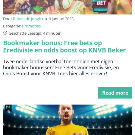
Door
Ruben de Jongh
op
9 januari 2023
Categorie:
Promoties
Geschatte Leestijd: 4 minuten
Bookmaker bonus: Free bets op
Eredivisie en odds boost op KNVB Beker
Twee nederlandse voetbal toernooien met eigen
bookmaker bonussen: Free Bets voor Eredivisie, en
Odds Boost voor KNVB. Lees hier alles erover!
Read more