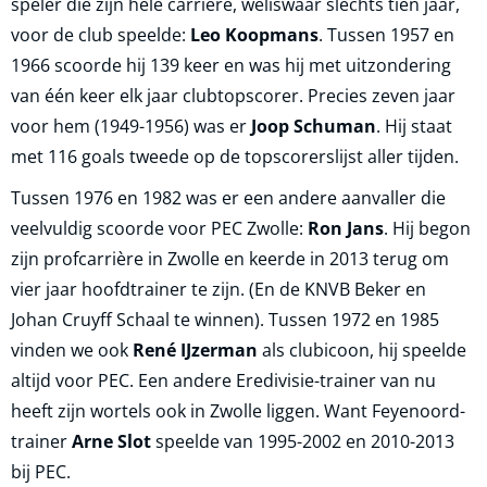
speler die zijn hele carrière, weliswaar slechts tien jaar,
voor de club speelde:
Leo Koopmans
. Tussen 1957 en
1966 scoorde hij 139 keer en was hij met uitzondering
van één keer elk jaar clubtopscorer. Precies zeven jaar
voor hem (1949-1956) was er
Joop Schuman
. Hij staat
met 116 goals tweede op de topscorerslijst aller tijden.
Tussen 1976 en 1982 was er een andere aanvaller die
veelvuldig scoorde voor PEC Zwolle:
Ron Jans
. Hij begon
zijn profcarrière in Zwolle en keerde in 2013 terug om
vier jaar hoofdtrainer te zijn. (En de KNVB Beker en
Johan Cruyff Schaal te winnen). Tussen 1972 en 1985
vinden we ook
René IJzerman
als clubicoon, hij speelde
altijd voor PEC. Een andere Eredivisie-trainer van nu
heeft zijn wortels ook in Zwolle liggen. Want Feyenoord-
trainer
Arne Slot
speelde van 1995-2002 en 2010-2013
bij PEC.