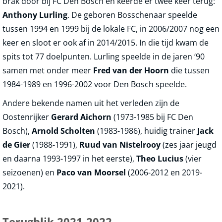
brak door bij FC Den Bosch en keerde er twee keer terug:
Anthony Lurling
. De geboren Bosschenaar speelde
tussen 1994 en 1999 bij de lokale FC, in 2006/2007 nog een
keer en sloot er ook af in 2014/2015. In die tijd kwam de
spits tot 77 doelpunten. Lurling speelde in de jaren ‘90
samen met onder meer
Fred van der Hoorn
die tussen
1984-1989 en 1996-2002 voor Den Bosch speelde.
Andere bekende namen uit het verleden zijn de
Oostenrijker
Gerard Aichorn
(1973-1985 bij FC Den
Bosch),
Arnold Scholten
(1983-1986), huidig trainer
Jack
de Gier
(1988-1991),
Ruud van Nistelrooy
(zes jaar jeugd
en daarna 1993-1997 in het eerste),
Theo Lucius
(vier
seizoenen) en
Paco van Moorsel
(2006-2012 en 2019-
2021).
Terugblik 2021-2022