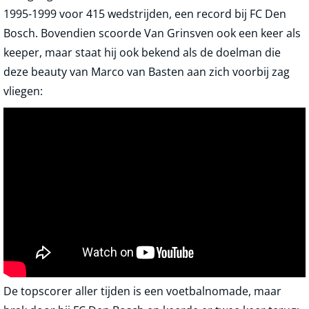
1995-1999 voor 415 wedstrijden, een record bij FC Den
Bosch. Bovendien scoorde Van Grinsven ook een keer als
keeper, maar staat hij ook bekend als de doelman die
deze beauty van Marco van Basten aan zich voorbij zag
vliegen:
De topscorer aller tijden is een voetbalnomade, maar