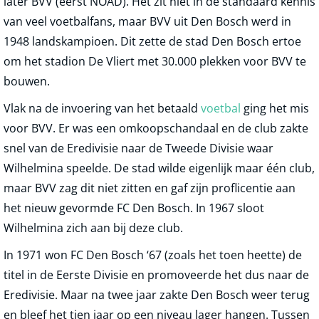
later BVV (eerst NOAD). Het zit niet in de standaard kennis
van veel voetbalfans, maar BVV uit Den Bosch werd in
1948 landskampioen. Dit zette de stad Den Bosch ertoe
om het stadion De Vliert met 30.000 plekken voor BVV te
bouwen.
Vlak na de invoering van het betaald
voetbal
ging het mis
voor BVV. Er was een omkoopschandaal en de club zakte
snel van de Eredivisie naar de Tweede Divisie waar
Wilhelmina speelde. De stad wilde eigenlijk maar één club,
maar BVV zag dit niet zitten en gaf zijn proflicentie aan
het nieuw gevormde FC Den Bosch. In 1967 sloot
Wilhelmina zich aan bij deze club.
In 1971 won FC Den Bosch ‘67 (zoals het toen heette) de
titel in de Eerste Divisie en promoveerde het dus naar de
Eredivisie. Maar na twee jaar zakte Den Bosch weer terug
en bleef het tien jaar op een niveau lager hangen. Tussen