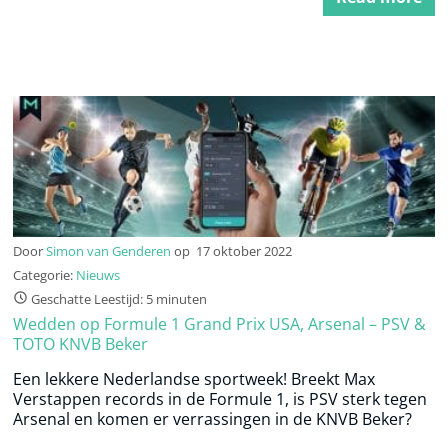
Door
Simon van Genderen
op
17 oktober 2022
Categorie:
Nieuws
Geschatte Leestijd: 5 minuten
Wedden op Formule 1 Grand Prix USA, Arsenal – PSV &
TOTO KNVB Beker
Een lekkere Nederlandse sportweek! Breekt Max
Verstappen records in de Formule 1, is PSV sterk tegen
Arsenal en komen er verrassingen in de KNVB Beker?