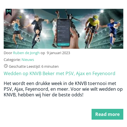
Door
Ruben de Jongh
op
9 januari 2023
Categorie:
Nieuws
Geschatte Leestijd: 6 minuten
Wedden op KNVB Beker met PSV, Ajax en Feyenoord
Het wordt een drukke week in de KNVB toernooi met
PSV, Ajax, Feyenoord, en meer. Voor wie wilt wedden op
KNVB, hebben wij hier de beste odds!
Read more