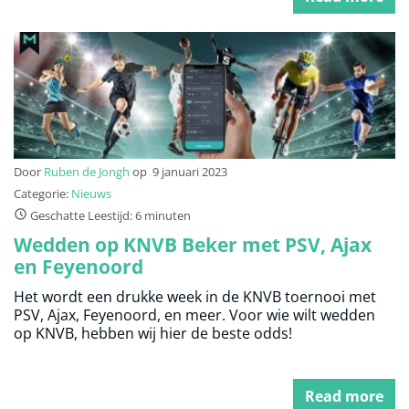
Door
Ruben de Jongh
op
9 januari 2023
Categorie:
Nieuws
Geschatte Leestijd: 6 minuten
Wedden op KNVB Beker met PSV, Ajax
en Feyenoord
Het wordt een drukke week in de KNVB toernooi met
PSV, Ajax, Feyenoord, en meer. Voor wie wilt wedden
op KNVB, hebben wij hier de beste odds!
Read more