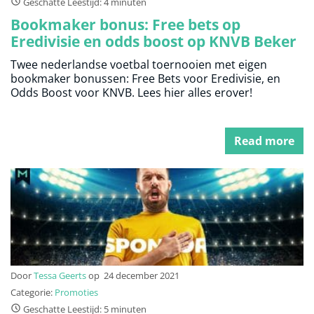
Geschatte Leestijd: 4 minuten
Bookmaker bonus: Free bets op
Eredivisie en odds boost op KNVB Beker
Twee nederlandse voetbal toernooien met eigen
bookmaker bonussen: Free Bets voor Eredivisie, en
Odds Boost voor KNVB. Lees hier alles erover!
Read more
Door
Tessa Geerts
op
24 december 2021
Categorie:
Promoties
Geschatte Leestijd: 5 minuten