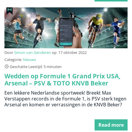
Door
Simon van Genderen
op
17 oktober 2022
Categorie:
Nieuws
Geschatte Leestijd: 5 minuten
Wedden op Formule 1 Grand Prix USA,
Arsenal – PSV & TOTO KNVB Beker
Een lekkere Nederlandse sportweek! Breekt Max
Verstappen records in de Formule 1, is PSV sterk tegen
Arsenal en komen er verrassingen in de KNVB Beker?
Read more