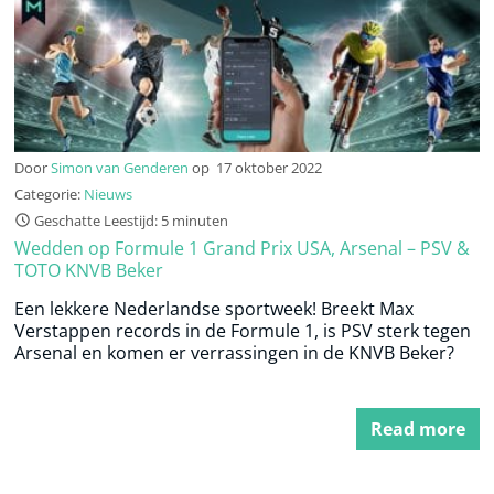
Door
Simon van Genderen
op
17 oktober 2022
Categorie:
Nieuws
Geschatte Leestijd: 5 minuten
Wedden op Formule 1 Grand Prix USA, Arsenal – PSV &
TOTO KNVB Beker
Een lekkere Nederlandse sportweek! Breekt Max
Verstappen records in de Formule 1, is PSV sterk tegen
Arsenal en komen er verrassingen in de KNVB Beker?
Read more