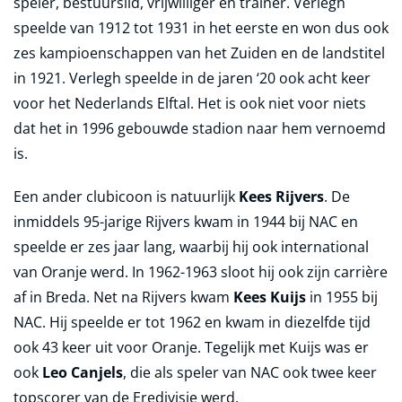
speler, bestuurslid, vrijwilliger en trainer. Verlegh
speelde van 1912 tot 1931 in het eerste en won dus ook
zes kampioenschappen van het Zuiden en de landstitel
in 1921. Verlegh speelde in de jaren ‘20 ook acht keer
voor het Nederlands Elftal. Het is ook niet voor niets
dat het in 1996 gebouwde stadion naar hem vernoemd
is.
Een ander clubicoon is natuurlijk
Kees Rijvers
. De
inmiddels 95-jarige Rijvers kwam in 1944 bij NAC en
speelde er zes jaar lang, waarbij hij ook international
van Oranje werd. In 1962-1963 sloot hij ook zijn carrière
af in Breda. Net na Rijvers kwam
Kees Kuijs
in 1955 bij
NAC. Hij speelde er tot 1962 en kwam in diezelfde tijd
ook 43 keer uit voor Oranje. Tegelijk met Kuijs was er
ook
Leo Canjels
, die als speler van NAC ook twee keer
topscorer van de Eredivisie werd.