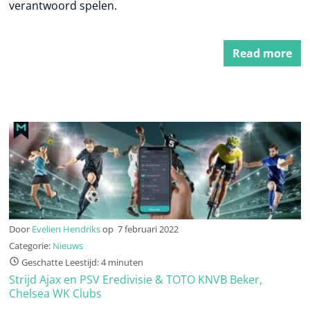
verantwoord spelen.
Read more
Door
Evelien Hendriks
op
7 februari 2022
Categorie:
Nieuws
Geschatte Leestijd: 4 minuten
Strijd Ajax en PSV Eredivisie & TOTO KNVB Beker,
Chelsea WK Clubs