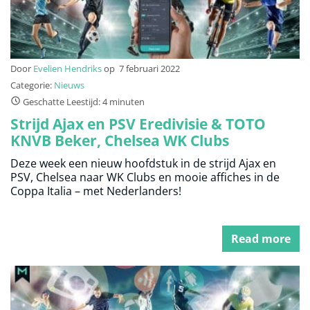
Door
Evelien Hendriks
op
7 februari 2022
Categorie:
Nieuws
Geschatte Leestijd: 4 minuten
Strijd Ajax en PSV Eredivisie & TOTO
KNVB Beker, Chelsea WK Clubs
Deze week een nieuw hoofdstuk in de strijd Ajax en
PSV, Chelsea naar WK Clubs en mooie affiches in de
Coppa Italia – met Nederlanders!
Read more