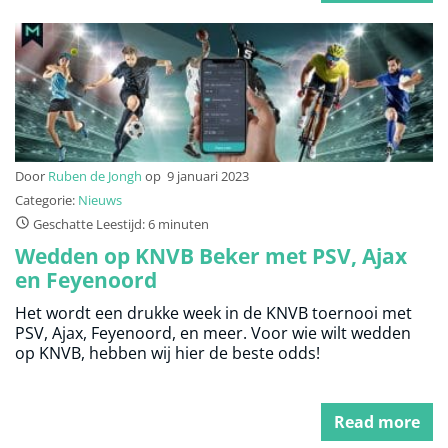
Door
Ruben de Jongh
op
9 januari 2023
Categorie:
Nieuws
Geschatte Leestijd: 6 minuten
Wedden op KNVB Beker met PSV, Ajax
en Feyenoord
Het wordt een drukke week in de KNVB toernooi met
PSV, Ajax, Feyenoord, en meer. Voor wie wilt wedden
op KNVB, hebben wij hier de beste odds!
Read more