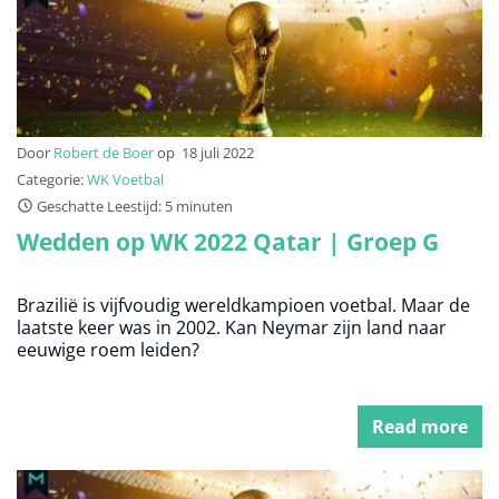
Door
Robert de Boer
op
18 juli 2022
Categorie:
WK Voetbal
Geschatte Leestijd: 5 minuten
Wedden op WK 2022 Qatar | Groep G
Brazilië is vijfvoudig wereldkampioen voetbal. Maar de
laatste keer was in 2002. Kan Neymar zijn land naar
eeuwige roem leiden?
Read more