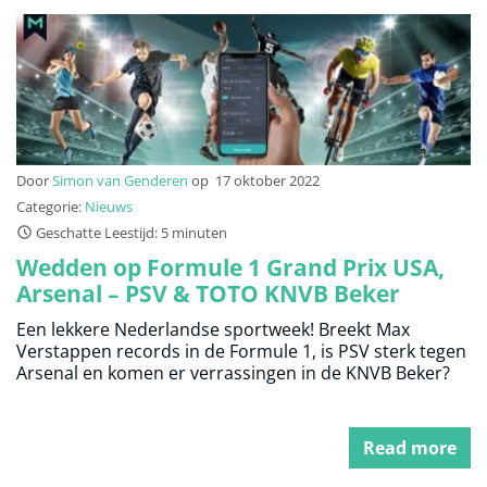
Door
Simon van Genderen
op
17 oktober 2022
Categorie:
Nieuws
Geschatte Leestijd: 5 minuten
Wedden op Formule 1 Grand Prix USA,
Arsenal – PSV & TOTO KNVB Beker
Een lekkere Nederlandse sportweek! Breekt Max
Verstappen records in de Formule 1, is PSV sterk tegen
Arsenal en komen er verrassingen in de KNVB Beker?
Read more