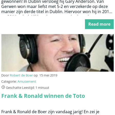
gewonnen! In Dublin versloeg hij Gary Anderson. Van
Gerwen won maar liefst met 5-2 en verzekerde op deze
manier zijn derde titel in Dublin. Hiervoor won hij in 2012
en 2014 ook al. Hij houd er een mooi zakcentje van
110.000 euro aan over. Om het nog mooier te maken is
Read more
Van Gerwen de enige Nederlander die de World Grand
Prix heeft weten te winnen.
Door
Robert de Boer
op
15 mei 2019
Categorie:
Amusement
Geschatte Leestijd: 1 minuut
Frank & Ronald winnen de Toto
Frank & Ronald de Boer zijn vandaag jarig! En zei je