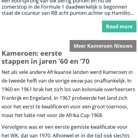
een voorsprong van dik dertig punten en nu de
zomerstop in de Formule 1 daadwerkelijk is begonnen
staat de coureur van RB acht punten achter op Hamilton.
Iedereen weet hoe dit is gekomen en eigenlijk hebben we
weinig zin om dit nog op te rakelen. We kijken liever
Read more
vooruit naar wat we nog mogen verwachten van Max die
weer in de aanval kan in de tweede helft van het seizoen.
Meer Kameroen Nieuws
Kameroen: eerste
stappen in jaren ‘60 en ‘70
Net als vele andere Afrikaanse landen werd Kameroen in
de tweede helft van de vorige eeuw pas onafhankelijk. In
1960 en 1961 brak het zich los van koloniale overheersers
Frankrijk en Engeland. In 1967 probeerde het land zich
voor het eerst te kwalificeren voor een groot toernooi,
maar het lukte niet voor de Afrika Cup 1968.
Vervolgens was er een eerste gemiste kwalificatie voor
het WK, dat van 1970. Alhoewel er in die tijd ook slechts