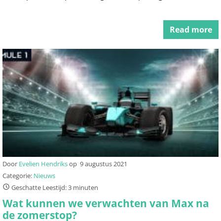
Read more
Door
Evelien Hendriks
op
9 augustus 2021
Categorie:
Nieuws
Geschatte Leestijd: 3 minuten
Wat kunnen we verwachten van Max na
de zomerstop?