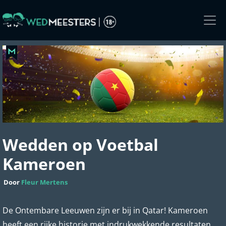
Skip
to
the
content
Wedden op Voetbal
Kameroen
Door
Fleur Mertens
De Ontembare Leeuwen zijn er bij in Qatar! Kameroen
heeft een rijke historie met indrukwekkende resultaten,