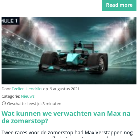
Read more
Door
Evelien Hendriks
op
9 augustus 2021
Categorie:
Nieuws
Geschatte Leestijd: 3 minuten
Wat kunnen we verwachten van Max na
de zomerstop?
Twee races voor de zomerstop had Max Verstappen nog