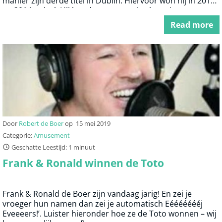
manier zijn derde titel in Dublin. Hiervoor won hij in 2012
en 2014 ook al. Hij houd er een mooi zakcentje van
110.000 euro aan over. Om het nog mooier te maken is
Read more
Van Gerwen de enige Nederlander die de World Grand
Prix heeft weten te winnen.
Door
Robert de Boer
op
15 mei 2019
Categorie:
Amusement
Geschatte Leestijd: 1 minuut
Frank & Ronald winnen de Toto
Frank & Ronald de Boer zijn vandaag jarig! En zei je
vroeger hun namen dan zei je automatisch Eéééééééj
Eveeeers!’. Luister hieronder hoe ze de Toto wonnen – wij