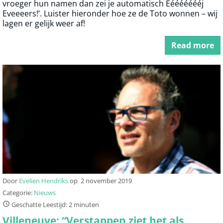
vroeger hun namen dan zei je automatisch Eéééééééj
Eveeeers!’. Luister hieronder hoe ze de Toto wonnen – wij
lagen er gelijk weer af!
Read more
Door
Evelien Hendriks
op
2 november 2019
Categorie:
Nieuws
Geschatte Leestijd: 2 minuten
Villeneuve: “Verstappen ziet het als