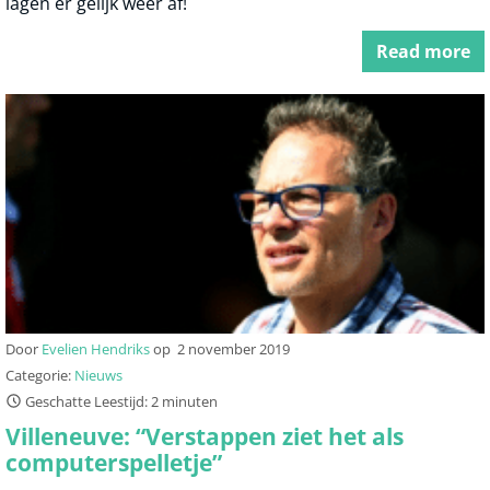
lagen er gelijk weer af!
Read more
Door
Evelien Hendriks
op
2 november 2019
Categorie:
Nieuws
Geschatte Leestijd: 2 minuten
Villeneuve: “Verstappen ziet het als
computerspelletje”