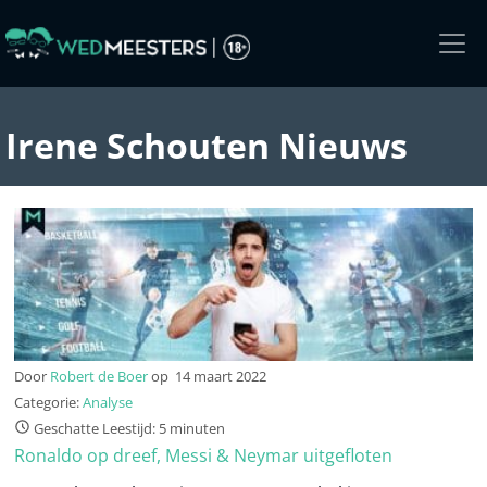
Skip
to
the
content
Irene Schouten Nieuws
Door
Robert de Boer
op
14 maart 2022
Categorie:
Analyse
Geschatte Leestijd: 5 minuten
Ronaldo op dreef, Messi & Neymar uitgefloten