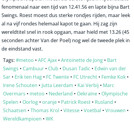
fenomenaal naar een tijd van 12.41.56 en lapte bijna Bart
Swings. Roest moest dus sterke rondjes rijden, maar leek
al na vijf rondes helemaal kapot te gaan. Hij zag zijn
wereldtitel snel in rook opgaan, maar hield met 13.26 (45
seconden achter Van der Poel) nog wel de tweede plek in
de eindstand vast.
Tags:
#metoo
•
AFC Ajax
•
Antoinette de Jong
•
Bart
Swings
•
Cambuur
•
Club
•
Dusan Tadic
•
Edwin van der
Sar
•
Erik ten Hag
•
FC Twente
•
FC Utrecht
•
Femke Kok
•
Irene Schouten
•
Jutta Leerdam
•
Kai Verbij
•
Marc
Overmars
•
metoo
•
Nederland
•
Oekraïne
•
Olympische
Spelen
•
Oorlog
•
oranje
•
Patrick Roest
•
Rusland
•
Schaatsen
•
Thomas Krol
•
Vitesse
•
Voetbal
•
Vrouwen
•
Wereldkampioen
•
WK