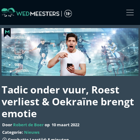
Skip
to
the
content
Tadic onder vuur, Roest
verliest & Oekraïne brengt
emotie
Door
Robert de Boer
op
10 maart 2022
Categorie:
Nieuws
Geschatte Leestijd: 5 minuten