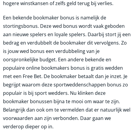
hogere winstkansen of zelfs geld terug bij verlies.
Een bekende bookmaker bonus is namelijk de
stortingsbonus. Deze wed bonus wordt vaak geboden
aan nieuwe spelers en loyale spelers. Daarbij stort jij een
bedrag en verdubbelt de bookmaker dit vervolgens. Zo
is jouw wed bonus een verdubbeling van je
oorspronkelijke budget. Een andere bekende en
populaire online bookmakers bonus is gratis wedden
met een Free Bet. De bookmaker betaalt dan je inzet. Je
begrijpt waarom deze sportweddenschappen bonus zo
populair is bij sport wedders. Nu klinken deze
bookmaker bonussen bijna te mooi om waar te zijn.
Belangrijk dan ook om te vermelden dat er natuurlijk wel
voorwaarden aan zijn verbonden. Daar gaan we
verderop dieper op in.