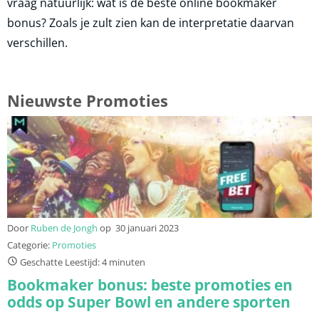
vraag natuurlijk: wat is de beste online bookmaker
bonus? Zoals je zult zien kan de interpretatie daarvan
verschillen.
Nieuwste Promoties
Door
Ruben de Jongh
op
30 januari 2023
Categorie:
Promoties
Geschatte Leestijd: 4 minuten
Bookmaker bonus: beste promoties en
odds op Super Bowl en andere sporten
uit de VS