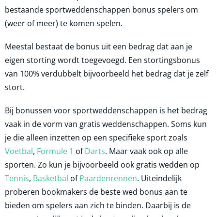
bestaande sportweddenschappen bonus spelers om
(weer of meer) te komen spelen.
Meestal bestaat de bonus uit een bedrag dat aan je
eigen storting wordt toegevoegd. Een stortingsbonus
van 100% verdubbelt bijvoorbeeld het bedrag dat je zelf
stort.
Bij bonussen voor sportweddenschappen is het bedrag
vaak in de vorm van gratis weddenschappen. Soms kun
je die alleen inzetten op een specifieke sport zoals
Voetbal
,
Formule 1
of
Darts
. Maar vaak ook op alle
sporten. Zo kun je bijvoorbeeld ook gratis wedden op
Tennis
,
Basketbal
of
Paardenrennen
. Uiteindelijk
proberen bookmakers de beste wed bonus aan te
bieden om spelers aan zich te binden. Daarbij is de