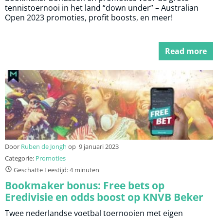
tennistoernooi in het land “down under” – Australian
Open 2023 promoties, profit boosts, en meer!
Read more
Door
Ruben de Jongh
op
9 januari 2023
Categorie:
Promoties
Geschatte Leestijd: 4 minuten
Bookmaker bonus: Free bets op
Eredivisie en odds boost op KNVB Beker
Twee nederlandse voetbal toernooien met eigen