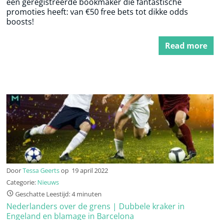
een geregistreerde bookmaker die fantastische
promoties heeft: van €50 free bets tot dikke odds
boosts!
Read more
Door
Tessa Geerts
op
19 april 2022
Categorie:
Nieuws
Geschatte Leestijd: 4 minuten
Nederlanders over de grens | Dubbele kraker in
Engeland en blamage in Barcelona