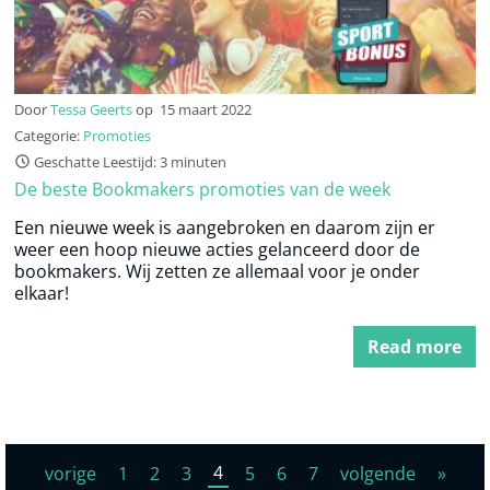
Door
Tessa Geerts
op
15 maart 2022
Categorie:
Promoties
Geschatte Leestijd: 3 minuten
De beste Bookmakers promoties van de week
Een nieuwe week is aangebroken en daarom zijn er
weer een hoop nieuwe acties gelanceerd door de
bookmakers. Wij zetten ze allemaal voor je onder
elkaar!
Read more
4
vorige
1
2
3
5
6
7
volgende
»