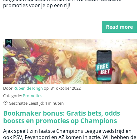
promoties voor je op een rij!
Read more
Door
Ruben de Jongh
op
31 oktober 2022
Categorie:
Promoties
Geschatte Leestijd: 4 minuten
Bookmaker bonus: Gratis bets, odds
boosts en promoties op Champions
League, Europa League
Ajax speelt zijn laatste Champions League wedstrijd en
ook PSV, Feyenoord en AZ komen in actie. Wij hebben de