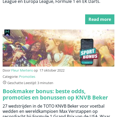
League en Europa League, Formule 1 en EK Darts.
Read more
Door
Fleur Mertens
op
17 oktober 2022
Categorie:
Promoties
Geschatte Leestijd: 3 minuten
Bookmaker bonus: beste odds,
promoties en bonussen op KNVB Beker
en Formule 1
27 wedstrijden in de TOTO KNVB Beker voor voetbal
wedden en wereldkampioen Max Verstappen op
recordjacht bij Formule 1 Grand Prix van de USA. Waar