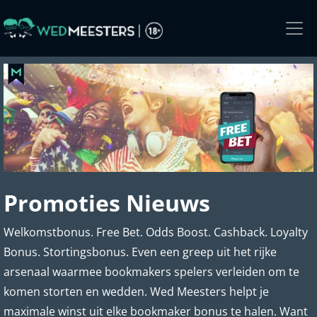
Skip
to
the
content
Promoties Nieuws
Welkomstbonus. Free Bet. Odds Boost. Cashback. Loyalty
Bonus. Stortingsbonus. Even een greep uit het rijke
arsenaal waarmee bookmakers spelers verleiden om te
komen storten en wedden. Wed Meesters helpt je
maximale winst uit elke bookmaker bonus te halen. Want