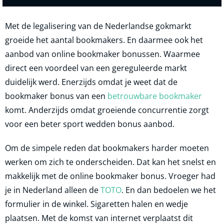
Met de legalisering van de Nederlandse gokmarkt
groeide het aantal bookmakers. En daarmee ook het
aanbod van online bookmaker bonussen. Waarmee
direct een voordeel van een gereguleerde markt
duidelijk werd. Enerzijds omdat je weet dat de
bookmaker bonus van een
betrouwbare bookmaker
komt. Anderzijds omdat groeiende concurrentie zorgt
voor een beter sport wedden bonus aanbod.
Om de simpele reden dat bookmakers harder moeten
werken om zich te onderscheiden. Dat kan het snelst en
makkelijk met de online bookmaker bonus. Vroeger had
je in Nederland alleen de
TOTO
. En dan bedoelen we het
formulier in de winkel. Sigaretten halen en wedje
plaatsen. Met de komst van internet verplaatst dit