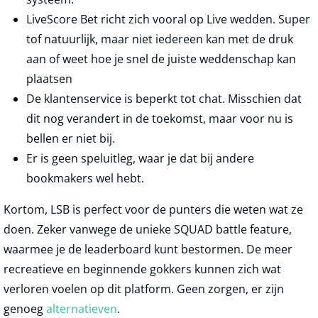
LiveScore Bet richt zich vooral op Live wedden. Super
tof natuurlijk, maar niet iedereen kan met de druk
aan of weet hoe je snel de juiste weddenschap kan
plaatsen
De klantenservice is beperkt tot chat. Misschien dat
dit nog verandert in de toekomst, maar voor nu is
bellen er niet bij.
Er is geen speluitleg, waar je dat bij andere
bookmakers wel hebt.
Kortom, LSB is perfect voor de punters die weten wat ze
doen. Zeker vanwege de unieke SQUAD battle feature,
waarmee je de leaderboard kunt bestormen. De meer
recreatieve en beginnende gokkers kunnen zich wat
verloren voelen op dit platform. Geen zorgen, er zijn
genoeg
alternatieven
.