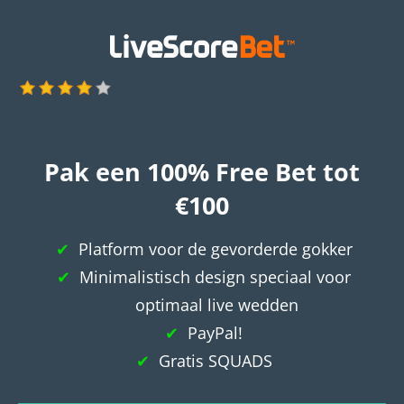
Pak een 100% Free Bet tot
€100
Platform voor de gevorderde gokker
Minimalistisch design speciaal voor
optimaal live wedden
PayPal!
Gratis SQUADS