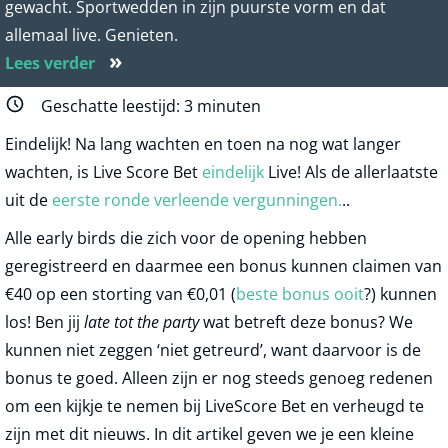
gewacht. Sportwedden in zijn puurste vorm en dat
allemaal live. Genieten.
»
Lees verder
Geschatte leestijd:
3
minuten
Eindelijk! Na lang wachten en toen na nog wat langer
wachten, is Live Score Bet
eindelijk
Live! Als de allerlaatste
uit de
eerste ronde verleende vergunningen.
..
Alle early birds die zich voor de opening hebben
geregistreerd en daarmee een bonus kunnen claimen van
€40 op een storting van €0,01 (
beste bonus ooit
?) kunnen
los! Ben jij
late tot the party
wat betreft deze bonus? We
kunnen niet zeggen ‘niet getreurd’, want daarvoor is de
bonus te goed. Alleen zijn er nog steeds genoeg redenen
om een kijkje te nemen bij LiveScore Bet en verheugd te
zijn met dit nieuws. In dit artikel geven we je een kleine