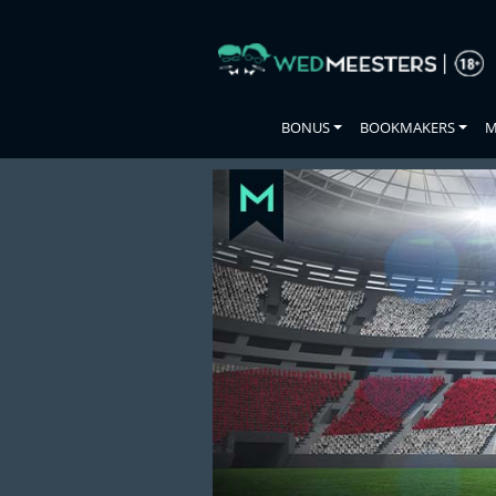
Skip
to
the
content
BONUS
BOOKMAKERS
M