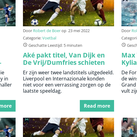
Door
Robert de Boer
op
23 mei 2022
Door
Ro
Categorie:
Voetbal
Categori
Geschatte Leestijd: 5 minuten
Gesch
Aké pakt titel, Van Dijk en
Max 
–
De Vrij/Dumfries schieten
Kyli
mis
Real
ie
Er zijn weer twee landstitels uitgedeeld.
De For
nal
y in
Liverpool en Internazionale konden
de win
naller
niet voor een verrassing zorgen op de
Grand 
laatste speeldag.
vult z
 more
Read more