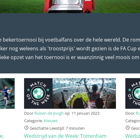
 bekertoernooi bij voetbalfans over de hele wereld. De ro
er nog weleens als 'troostprijs' wordt gezien is de FA Cup 
nieke opzet van het toernooi is er waanzinnig veel moois o
Door
Ruben de Jongh
op
11 januari 2023
Door
Ru
Categorie:
Nieuws
Categor
Geschatte Leestijd: 7 minuten
Gesch
e,
Wedstrijd van de Week: Tottenham
Wedst