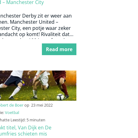
d – Manchester City
nchester Derby zit er weer aan
men. Manchester United –
ter City, een potje waar zeker
andacht op komt! Rivaliteit dat
al meer dan 100 jaar afspeelt.
ier meer over de twee clubs en
Read more
eschiedenis!
bert de Boer
op
23 mei 2022
ie:
Voetbal
atte Leestijd: 5 minuten
kt titel, Van Dijk en De
umfries schieten mis