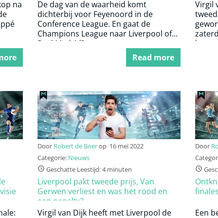
kop na
De dag van de waarheid komt
Virgil
de
dichterbij voor Feyenoord in de
tweede
appé
Conference League. En gaat de
gewon
Champions League naar Liverpool of
zater
Real Madrid?
laatst
seizoe
more
Read more
Door
Robert de Boer
op
16 mei 2022
Door
Ro
Categorie:
Nieuws
Categor
Geschatte Leestijd: 4 minuten
Gesch
le
Liverpool pakt tweede prijs, Van
Ontkno
visie
Gerwen verliest en was het rood en
finale
een penalty?
nale:
Virgil van Dijk heeft met Liverpool de
Een be