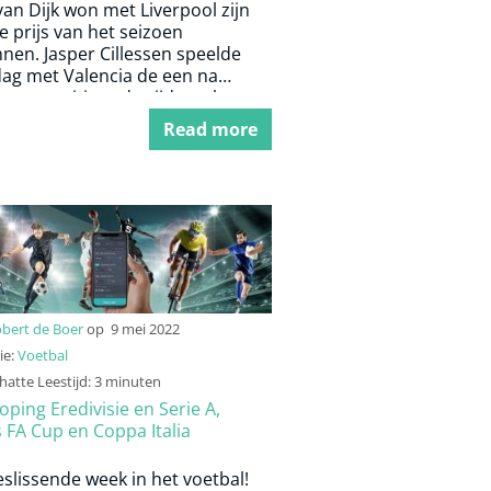
 van Dijk won met Liverpool zijn
 prijs van het seizoen
nen. Jasper Cillessen speelde
dag met Valencia de een na
e competitiewedstrijd van het
n.
Read more
bert de Boer
op
9 mei 2022
ie:
Voetbal
atte Leestijd: 3 minuten
ping Eredivisie en Serie A,
s FA Cup en Coppa Italia
slissende week in het voetbal!