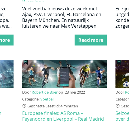
Barcelona
eze
Veel voetbalnieuws deze week met
Er zij
e,
Ajax, PSV, Liverpool, FC Barcelona en
uitged
opa.
Bayern München. En natuurlijk
konde
n weer
luisteren we naar Max Verstappen.
zorgen
more
Read more
Door
Robert de Boer
op
23 mei 2022
Door
Ro
Categorie:
Voetbal
Categor
Geschatte Leestijd: 4 minuten
Gesch
n
Europese finales: AS Roma –
Seizoe
Feyenoord en Liverpool – Real Madrid
over 