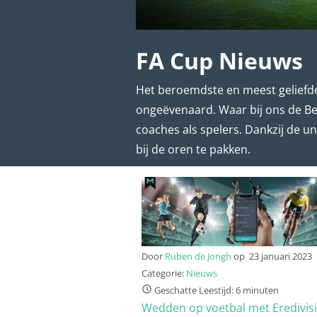
FA Cup Nieuws
Het beroemdste en meest geliefde
ongeëvenaard. Waar bij ons de Bek
coaches als spelers. Dankzij de u
bij de oren te pakken.
Door
Ruben de Jongh
op
23 januari 2023
Categorie:
Nieuws
Geschatte Leestijd: 6 minuten
Wedden op voetbal met Eredivisi