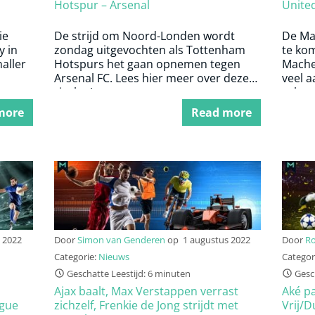
Hotspur – Arsenal
Unite
ie
De strijd om Noord-Londen wordt
De Ma
y in
zondag uitgevochten als Tottenham
te ko
naller
Hotspurs het gaan opnemen tegen
Maches
Arsenal FC. Lees hier meer over deze
veel a
rivalen!
zeker 
Lees h
more
Read more
hun g
 2022
Door
Simon van Genderen
op
1 augustus 2022
Door
Ro
Categorie:
Nieuws
Categor
Geschatte Leestijd: 6 minuten
Gesch
n
Ajax baalt, Max Verstappen verrast
Aké pa
ague
zichzelf, Frenkie de Jong strijdt met
Vrij/D