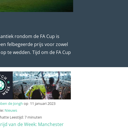
mantiek rondom de FA Cup is
een felbegeerde prijs voor zowel
m op te wedden. Tijd om de FA Cup
ben de Jongh
op
11 januari 2023
ie:
Nieuws
atte Leestijd: 7 minuten
rijd van de Week: Manchester