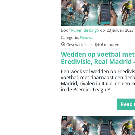
Door
Ruben de Jongh
op
23 januari 2023
Categorie:
Nieuws
Geschatte Leestijd: 6 minuten
Wedden op voetbal met
Eredivisie, Real Madrid 
Atlético Madrid en
Een week vol wedden op Eredivis
Manchester City – Arse
voetbal, met daarnaast een derb
Madrid, rivalen in Italië, en een k
in de Premier League!
Read