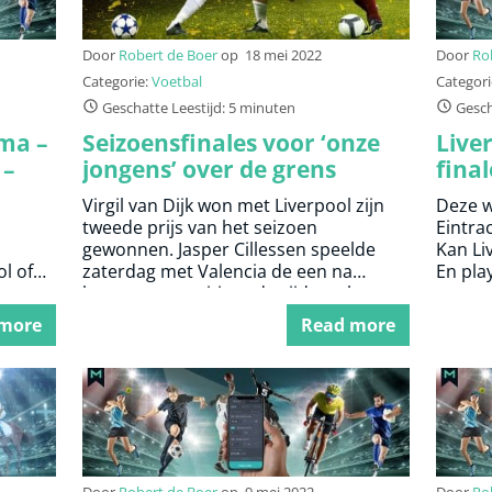
Door
Robert de Boer
op
18 mei 2022
Door
Ro
Categorie:
Voetbal
Categori
Geschatte Leestijd: 5 minuten
Gesch
oma –
Seizoensfinales voor ‘onze
Liver
 –
jongens’ over de grens
fina
play-
Virgil van Dijk won met Liverpool zijn
Deze w
tweede prijs van het seizoen
Eintra
gewonnen. Jasper Cillessen speelde
Kan Li
l of
zaterdag met Valencia de een na
En play
laatste competitiewedstrijd van het
seizoen.
 more
Read more