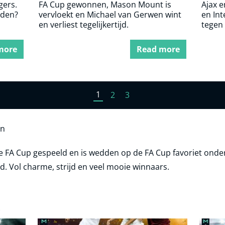
gers.
FA Cup gewonnen, Mason Mount is
Ajax e
rden?
vervloekt en Michael van Gerwen wint
en Int
en verliest tegelijkertijd.
tegen
more
Read more
1
2
3
en
se FA Cup gespeeld en is wedden op de FA Cup favoriet ond
. Vol charme, strijd en veel mooie winnaars.
s