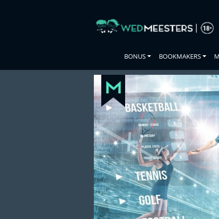
Skip
to
the
content
BONUS
BOOKMAKERS
M