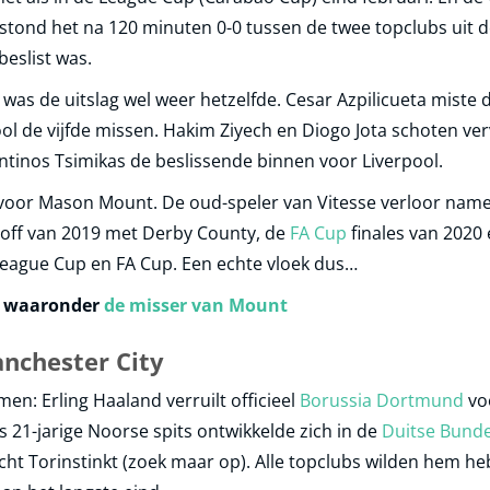
stond het na 120 minuten 0-0 tussen de twee topclubs uit 
beslist was.
was de uitslag wel weer hetzelfde. Cesar Azpilicueta miste
l de vijfde missen. Hakim Ziyech en Diogo Jota schoten ver
inos Tsimikas de beslissende binnen voor Liverpool.
voor Mason Mount. De oud-speler van Vitesse verloor namelij
off van 2019 met Derby County, de
FA Cup
finales van 2020 
 League Cup en FA Cup. Een echte vloek dus…
’s waaronder
de misser van Mount
anchester City
men: Erling Haaland verruilt officieel
Borussia Dortmund
voo
s 21-jarige Noorse spits ontwikkelde zich in de
Duitse Bunde
echt Torinstinkt (zoek maar op). Alle topclubs wilden hem he