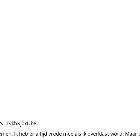
?v=1vkhKj0xUb8
en. Ik heb er altijd vrede mee als ik overklast word. Maar dit