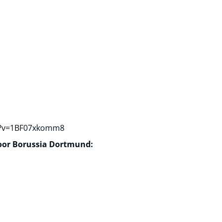
h?v=1BF07xkomm8
voor Borussia Dortmund: