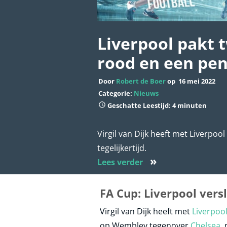
Liverpool pakt 
rood en een pen
Door
Robert de Boer
op
16 mei 2022
Categorie:
Nieuws
Geschatte Leestijd: 4 minuten
Virgil van Dijk heeft met Liverpo
tegelijkertijd.
»
Lees verder
FA Cup: Liverpool vers
Virgil van Dijk heeft met
Liverpoo
op Wembley tegenover
Chelsea
,