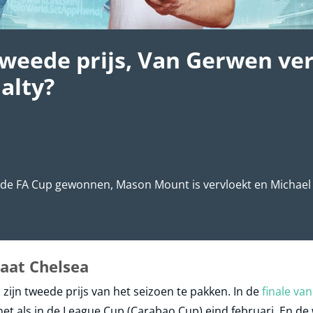
tweede prijs, Van Gerwen ver
alty?
ol de FA Cup gewonnen, Mason Mount is vervloekt en Michael
laat Chelsea
l
zijn tweede prijs van het seizoen te pakken. In de
finale va
 net als in de League Cup (Carabao Cup) eind februari. En de