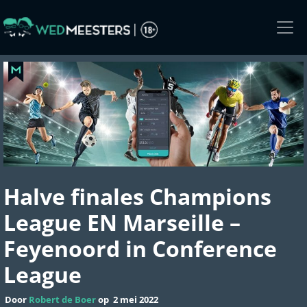
Skip
to
the
content
Halve finales Champions
League EN Marseille –
Feyenoord in Conference
League
Door
Robert de Boer
op
2 mei 2022