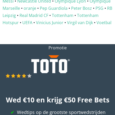
Messi
•
Newcastle United
•
Olympique Lyon
•
Olympique
Marseille
•
oranje
•
Pep Guardiola
•
Peter Bosz
•
PSG
•
RB
Leipzig
•
Real Madrid CF
•
Tottenham
•
Tottenham
Hotspur
•
UEFA
•
Vinicius Junior
•
Virgil van Dijk
•
Voetbal
Promotie
Wed €10 en krijg €50 Free Bets
Wedtips op de grootste sportwedstrijden