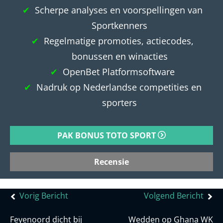
Scherpe analyses en voorspellingen van
Sportkenners
Regelmatige promoties, actiecodes,
bonussen en winacties
OpenBet Platformsoftware
Nadruk op Nederlandse competities en
sporters
PAK BONUS TOTO SPORT
Recensie
Bericht
Vorig Bericht
Volgend Bericht
navigatie
Feyenoord dicht bij
Wedden op Ghana WK