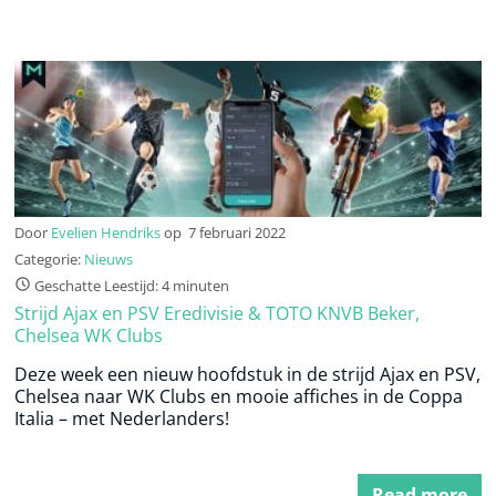
Door
Evelien Hendriks
op
7 februari 2022
Categorie:
Nieuws
Geschatte Leestijd: 4 minuten
Strijd Ajax en PSV Eredivisie & TOTO KNVB Beker,
Chelsea WK Clubs
Deze week een nieuw hoofdstuk in de strijd Ajax en PSV,
Chelsea naar WK Clubs en mooie affiches in de Coppa
Italia – met Nederlanders!
Read more