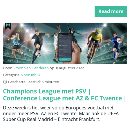
Read more
Door
Simon van Genderen
op
8 augustus 2022
Categorie:
Vooruitblik
Geschatte Leestijd: 5 minuten
Champions League met PSV |
Conference League met AZ & FC Twente |
UEFA Super Cup
Deze week is het weer volop Europees voetbal met
onder meer PSV, AZ en FC Twente. Maar ook de UEFA
Super Cup Real Madrid – Eintracht Frankfurt.