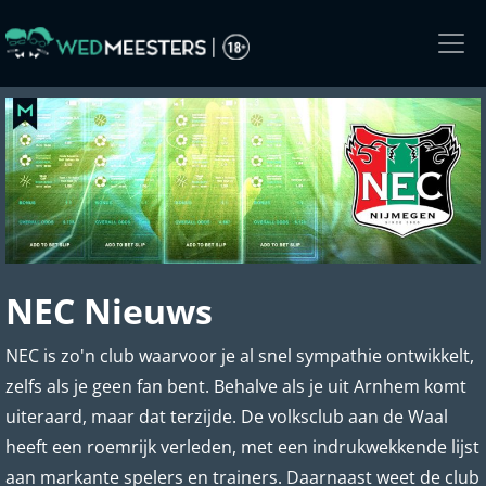
Skip
to
the
content
NEC Nieuws
NEC is zo'n club waarvoor je al snel sympathie ontwikkelt,
zelfs als je geen fan bent. Behalve als je uit Arnhem komt
uiteraard, maar dat terzijde. De volksclub aan de Waal
heeft een roemrijk verleden, met een indrukwekkende lijst
aan markante spelers en trainers. Daarnaast weet de club