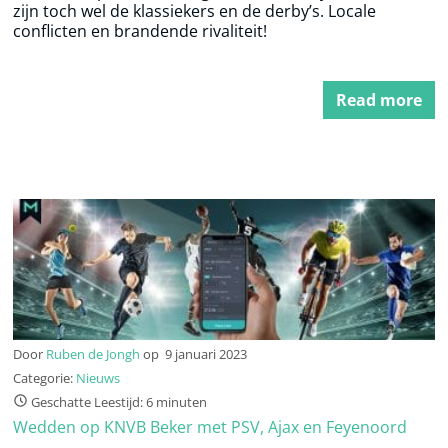
zijn toch wel de klassiekers en de derby’s. Locale
conflicten en brandende rivaliteit!
Read more
Door
Ruben de Jongh
op
9 januari 2023
Categorie:
Nieuws
Geschatte Leestijd: 6 minuten
Wedden op KNVB Beker met PSV, Ajax en Feyenoord