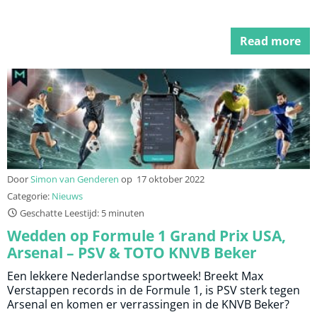
Read more
Door
Simon van Genderen
op
17 oktober 2022
Categorie:
Nieuws
Geschatte Leestijd: 5 minuten
Wedden op Formule 1 Grand Prix USA,
Arsenal – PSV & TOTO KNVB Beker
Een lekkere Nederlandse sportweek! Breekt Max
Verstappen records in de Formule 1, is PSV sterk tegen
Arsenal en komen er verrassingen in de KNVB Beker?