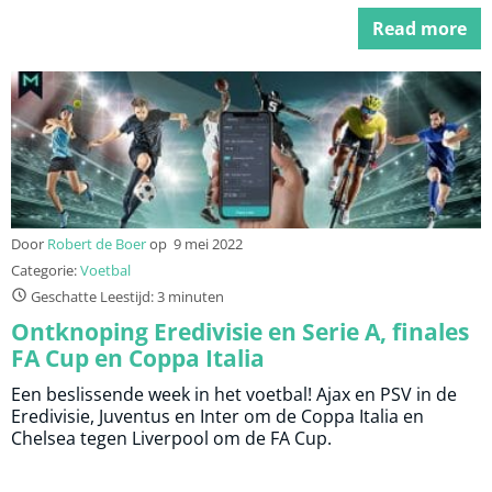
Read more
Door
Robert de Boer
op
9 mei 2022
Categorie:
Voetbal
Geschatte Leestijd: 3 minuten
Ontknoping Eredivisie en Serie A, finales
FA Cup en Coppa Italia
Een beslissende week in het voetbal! Ajax en PSV in de
Eredivisie, Juventus en Inter om de Coppa Italia en
Chelsea tegen Liverpool om de FA Cup.