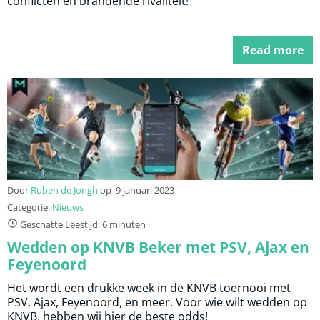
conflicten en brandende rivaliteit!
Read more
Door
Ruben de Jongh
op
9 januari 2023
Categorie:
Nieuws
Geschatte Leestijd: 6 minuten
Wedden op KNVB Beker met PSV, Ajax en
Feyenoord
Het wordt een drukke week in de KNVB toernooi met
PSV, Ajax, Feyenoord, en meer. Voor wie wilt wedden op
KNVB, hebben wij hier de beste odds!