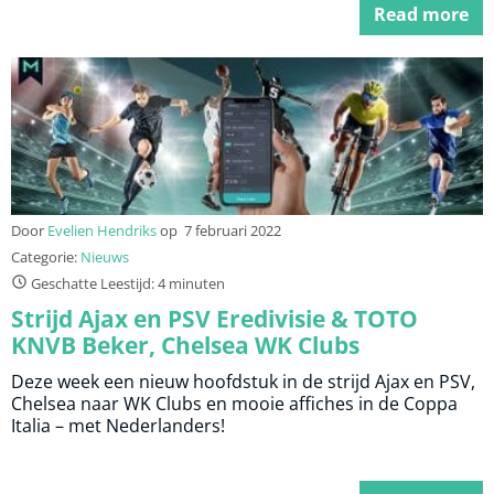
Read more
Door
Evelien Hendriks
op
7 februari 2022
Categorie:
Nieuws
Geschatte Leestijd: 4 minuten
Strijd Ajax en PSV Eredivisie & TOTO
KNVB Beker, Chelsea WK Clubs
Deze week een nieuw hoofdstuk in de strijd Ajax en PSV,
Chelsea naar WK Clubs en mooie affiches in de Coppa
Italia – met Nederlanders!