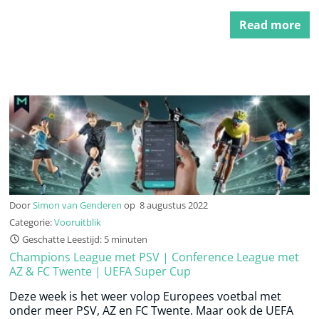
Read more
Door
Simon van Genderen
op
8 augustus 2022
Categorie:
Vooruitblik
Geschatte Leestijd: 5 minuten
Champions League met PSV | Conference League met
AZ & FC Twente | UEFA Super Cup
Deze week is het weer volop Europees voetbal met
onder meer PSV, AZ en FC Twente. Maar ook de UEFA