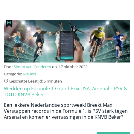
Door
Simon van Genderen
op
17 oktober 2022
Categorie:
Nieuws
Geschatte Leestijd: 5 minuten
Wedden op Formule 1 Grand Prix USA, Arsenal – PSV &
TOTO KNVB Beker
Een lekkere Nederlandse sportweek! Breekt Max
Verstappen records in de Formule 1, is PSV sterk tegen
Arsenal en komen er verrassingen in de KNVB Beker?