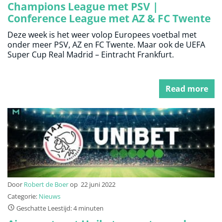
Champions League met PSV |
Conference League met AZ & FC Twente
| UEFA Super Cup
Deze week is het weer volop Europees voetbal met
onder meer PSV, AZ en FC Twente. Maar ook de UEFA
Super Cup Real Madrid – Eintracht Frankfurt.
Read more
Door
Robert de Boer
op
22 juni 2022
Categorie:
Nieuws
Geschatte Leestijd: 4 minuten