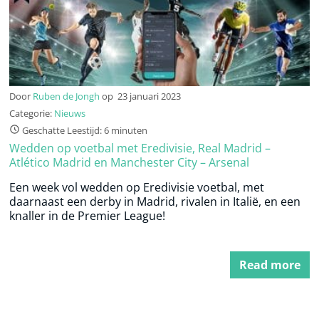
Door
Ruben de Jongh
op
23 januari 2023
Categorie:
Nieuws
Geschatte Leestijd: 6 minuten
Wedden op voetbal met Eredivisie, Real Madrid –
Atlético Madrid en Manchester City – Arsenal
Een week vol wedden op Eredivisie voetbal, met
daarnaast een derby in Madrid, rivalen in Italië, en een
knaller in de Premier League!
Read more