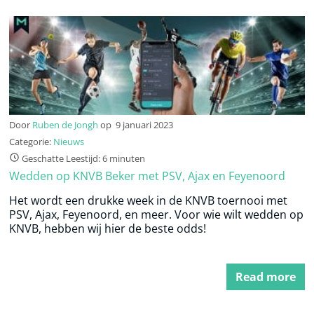
Door
Ruben de Jongh
op
9 januari 2023
Categorie:
Nieuws
Geschatte Leestijd: 6 minuten
Wedden op KNVB Beker met PSV, Ajax en Feyenoord
Het wordt een drukke week in de KNVB toernooi met
PSV, Ajax, Feyenoord, en meer. Voor wie wilt wedden op
KNVB, hebben wij hier de beste odds!
Read more