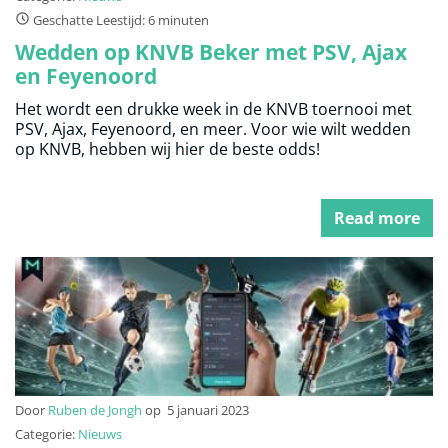
Geschatte Leestijd: 6 minuten
Wedden op KNVB Beker met PSV, Ajax
en Feyenoord
Het wordt een drukke week in de KNVB toernooi met
PSV, Ajax, Feyenoord, en meer. Voor wie wilt wedden
op KNVB, hebben wij hier de beste odds!
Read more
Door
Ruben de Jongh
op
5 januari 2023
Categorie:
Nieuws