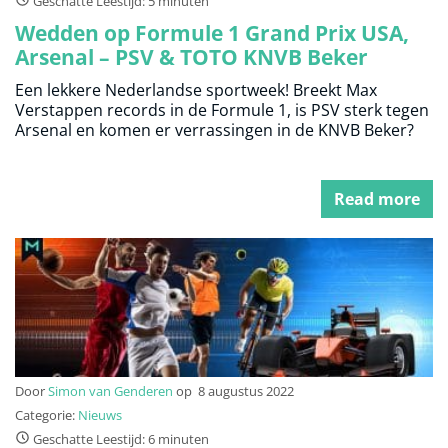
Geschatte Leestijd: 5 minuten
Wedden op Formule 1 Grand Prix USA,
Arsenal – PSV & TOTO KNVB Beker
Een lekkere Nederlandse sportweek! Breekt Max
Verstappen records in de Formule 1, is PSV sterk tegen
Arsenal en komen er verrassingen in de KNVB Beker?
Read more
Door
Simon van Genderen
op
8 augustus 2022
Categorie:
Nieuws
Geschatte Leestijd: 6 minuten