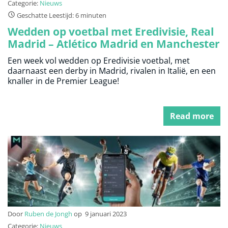
Categorie:
Nieuws
Geschatte Leestijd: 6 minuten
Wedden op voetbal met Eredivisie, Real
Madrid – Atlético Madrid en Manchester
City – Arsenal
Een week vol wedden op Eredivisie voetbal, met
daarnaast een derby in Madrid, rivalen in Italië, en een
knaller in de Premier League!
Read more
Door
Ruben de Jongh
op
9 januari 2023
Categorie:
Nieuws