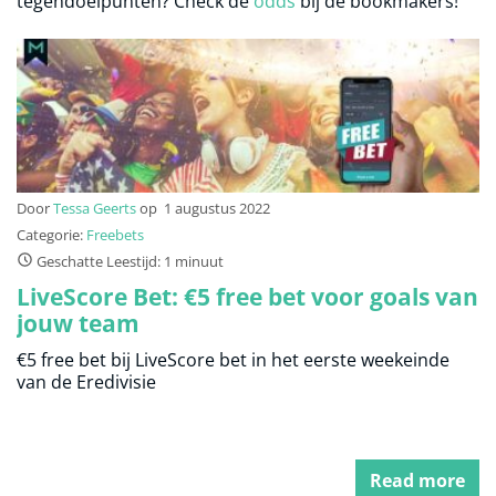
tegendoelpunten? Check de
odds
bij de bookmakers!
Door
Tessa Geerts
op
1 augustus 2022
Categorie:
Freebets
Geschatte Leestijd: 1 minuut
LiveScore Bet: €5 free bet voor goals van
jouw team
€5 free bet bij LiveScore bet in het eerste weekeinde
van de Eredivisie
Read more