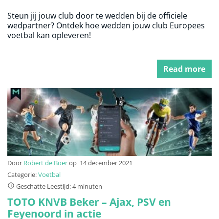
Steun jij jouw club door te wedden bij de officiele
wedpartner? Ontdek hoe wedden jouw club Europees
voetbal kan opleveren!
Read more
Door
Robert de Boer
op
14 december 2021
Categorie:
Voetbal
Geschatte Leestijd: 4 minuten
TOTO KNVB Beker – Ajax, PSV en
Feyenoord in actie