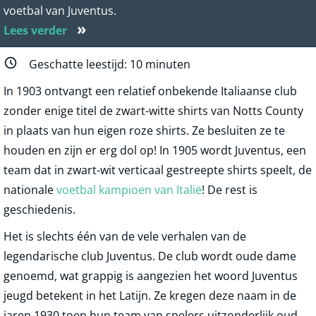
voetbal van Juventus.
»
Lees verder
Geschatte leestijd:
10
minuten
In 1903 ontvangt een relatief onbekende Italiaanse club
zonder enige titel de zwart-witte shirts van Notts County
in plaats van hun eigen roze shirts. Ze besluiten ze te
houden en zijn er erg dol op! In 1905 wordt Juventus, een
team dat in zwart-wit verticaal gestreepte shirts speelt, de
nationale
voetbal kampioen van Italië
! De rest is
geschiedenis.
Het is slechts één van de vele verhalen van de
legendarische club Juventus. De club wordt oude dame
genoemd, wat grappig is aangezien het woord Juventus
jeugd betekent in het Latijn. Ze kregen deze naam in de
jaren 1930 toen hun team van spelers uitzonderlijk oud