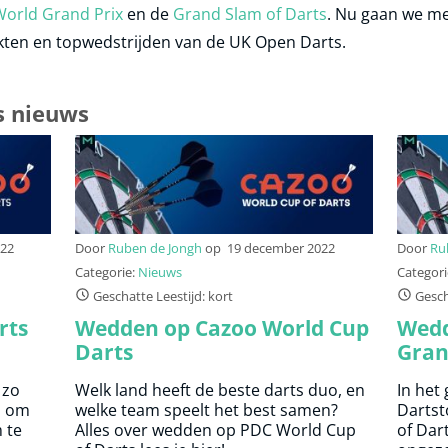
World Grand Prix
en de
Grand Slam of Darts
. Nu gaan we me
kten en topwedstrijden van de UK Open Darts.
s nieuws
022
Door
Ruben de Jongh
op
19 december 2022
Door
Ru
Categorie:
Nieuws
Categori
Geschatte Leestijd: kort
Gescha
rts
Wedden op Cazoo World Cup
Wedd
Darts
Gran
 zo
Welk land heeft de beste darts duo, en
In het
i om
welke team speelt het best samen?
Dartst
 te
Alles over wedden op PDC World Cup
of Dart