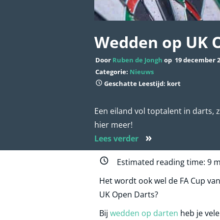
Wedden op UK O
Door
Ruben de Jongh
op
19 december 
Categorie:
Nieuws
Geschatte Leestijd: kort
Een eiland vol toptalent in darts,
hier meer!
»
Lees verder
Estimated reading time:
9
m
Het wordt ook wel de FA Cup va
UK Open Darts?
Bij
wedden op darten
heb je vel