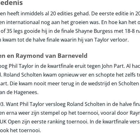
iedenis
en heeft inmiddels al 20 edities gehad. De eerste editie in 
n internationaal nog aan het groeien was. En hoe kan het o
 of 35 legs gooide hij in de finale Shayne Burgess met 18-8 
 kwam tot de halve finale waarin hij van Taylor verloor.
lten en Raymond van Barneveld
g Phil Taylor in de kwartfinale eruit tegen John Part. Al had
. Roland Scholten kwam opnieuw ver en schopte het zelfs tot
rt. Die kwam nooit meer terug in de wedstrijd en Scholten w
van de Hagenees.
. Want Phil Taylor versloeg Roland Scholten in de halve fina
ren erna weer zijn stempel op het toernooi, vooral door Ra
K Open zijn eerste ranking toernooi. In de kwartfinale versloe
 ook het toernooi.