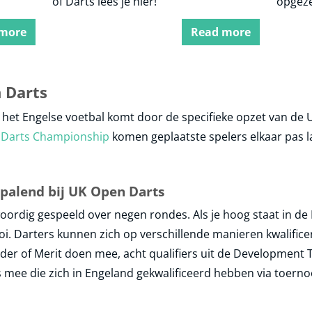
of Darts lees je hier!
opgeze
tussen
Vandaa
 more
Read more
die el
z’n naa
over de
hoogte
 Darts
ook zi
liggen.
j het Engelse voetbal komt door de specifieke opzet van de 
 Darts Championship
komen geplaatste spelers elkaar pas l
palend bij UK Open Darts
rdig gespeeld over negen rondes. Als je hoog staat in de P
ooi. Darters kunnen zich op verschillende manieren kwalifi
der of Merit doen mee, acht qualifiers uit de Development T
mee die zich in Engeland gekwalificeerd hebben via toernoo