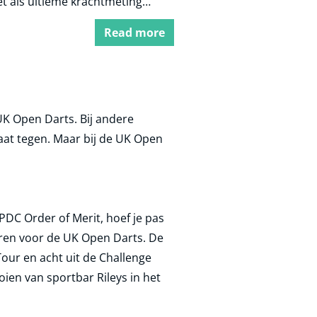
t als ultieme krachtmeting
 twee grootste dartsbonden.
g de dag nog steeds een titel
Read more
ke darter maar wat graag achter
m schrijft. We vertellen je alles
 ins en out, tot aan historische
punten. En laten je natuurlijk
en waar de mooiste wedkansen
UK Open Darts. Bij andere
aat tegen. Maar bij de UK Open
DC Order of Merit, hoef je pas
ceren voor de UK Open Darts. De
our en acht uit de Challenge
ien van sportbar Rileys in het