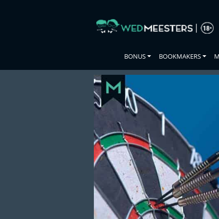
Skip
to
the
content
BONUS
BOOKMAKERS
M