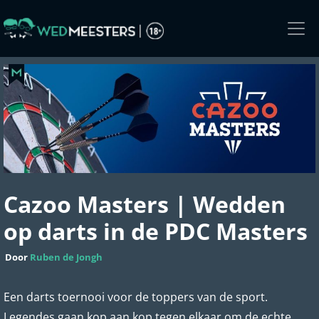
Skip
to
the
content
Cazoo Masters | Wedden
op darts in de PDC Masters
Door
Ruben de Jongh
Een darts toernooi voor de toppers van de sport.
Legendes gaan kop aan kop tegen elkaar om de echte