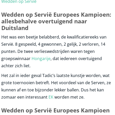
Wedden op Servië
Wedden op Servië Europees Kampioen:
allesbehalve overtuigend naar
Duitsland
Het was een beetje belabberd, de kwalificatiereeks van
Servië. 8 gespeeld, 4 gewonnen, 2 gelijk, 2 verloren, 14
punten. De twee verlieswedstrijden waren tegen
groepswinnaar
Hongarije
, dat iedereen overtuigend
achter zich liet.
Het zal in ieder geval Tadic’s laatste kunstje worden, wat
grote toernooien betreft. Het voordeel van de Serven, ze
kunnen af en toe bijzonder lekker ballen. Dus het kan
zomaar een interessant
EK
worden met ze.
Wedden op Servië Europees Kampioen