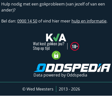
Hulp nodig met een gokprobleem (van jezelf of van een
ander)?
Bel dan:
0900 14 50
of vind hier meer
hulp en informatie
.
Data powered by Oddspedia
© Wed Meesters
2013 - 2026