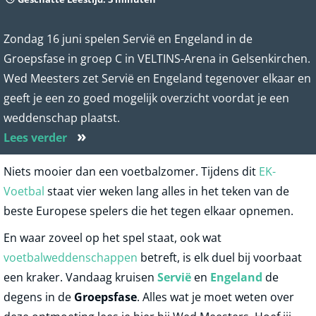
Zondag 16 juni spelen Servië en Engeland in de
Groepsfase in groep C in VELTINS-Arena in Gelsenkirchen.
Wed Meesters zet Servië en Engeland tegenover elkaar en
geeft je een zo goed mogelijk overzicht voordat je een
weddenschap plaatst.
»
Lees verder
Niets mooier dan een voetbalzomer. Tijdens dit
EK-
Voetbal
staat vier weken lang alles in het teken van de
beste Europese spelers die het tegen elkaar opnemen.
En waar zoveel op het spel staat, ook wat
voetbalweddenschappen
betreft, is elk duel bij voorbaat
een kraker. Vandaag kruisen
Servië
en
Engeland
de
degens in de
Groepsfase
. Alles wat je moet weten over