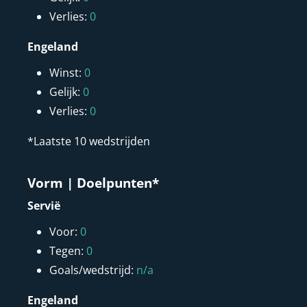
Verlies:
0
Engeland
Winst:
0
Gelijk:
0
Verlies:
0
*Laatste 10 wedstrijden
Vorm | Doelpunten*
Servië
Voor:
0
Tegen:
0
Goals/wedstrijd:
n/a
Engeland