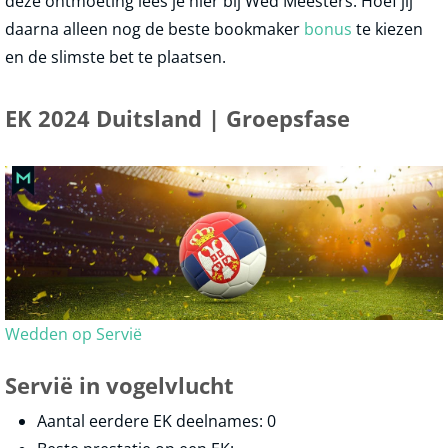
deze ontmoeting lees je hier bij Wed Meesters. Hoef jij
daarna alleen nog de beste bookmaker
bonus
te kiezen
en de slimste bet te plaatsen.
EK 2024 Duitsland | Groepsfase
Wedden op Servië
Servië in vogelvlucht
Aantal eerdere EK deelnames: 0