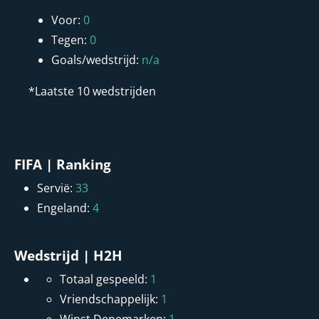
Voor:
0
Tegen:
0
Goals/wedstrijd:
n/a
*Laatste 10 wedstrijden
FIFA | Ranking
Servië:
33
Engeland:
4
Wedstrijd | H2H
Totaal gespeeld:
1
Vriendschappelijk:
1