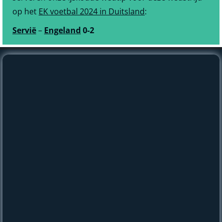
op het
EK voetbal 2024 in Duitsland
:
Servië
–
Engeland
0-2