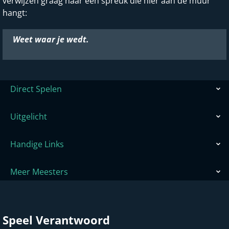
verwijzen graag naar een spreuk die hier aan de muur
hangt:
Weet waar je wedt.
Direct Spelen
Uitgelicht
Handige Links
Meer Meesters
Speel Verantwoord