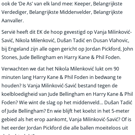
ook de ‘De As’ van elk land mee: Keeper, Belangrijkste
Verdediger, Belangrijkste Middenvelder, Belangrijkste
Aanvaller.
Servië heeft dit EK de hoop gevestigd op Vanja Milinković-
Savić, Nikola Milenković, Dušan Tadić en Dusan Vlahovic,
bij Engeland zijn alle ogen gericht op Jordan Pickford, John
Stones, Jude Bellingham en Harry Kane & Phil Foden.
Verwachten we dat het Nikola Milenković lukt om 90
minuten lang Harry Kane & Phil Foden in bedwang te
houden? Is Vanja Milinković-Savić bestand tegen de
koelbloedigheid van Jude Bellingham en Harry Kane & Phil
Foden? Wie wint de slag op het middenveld… Dušan Tadić
of Jude Bellingham? En wie blijft het koelst in het 5-meter
gebied als het erop aankomt, Vanja Milinković-Savić? Of is
het eerder Jordan Pickford die alle ballen moeiteloos uit