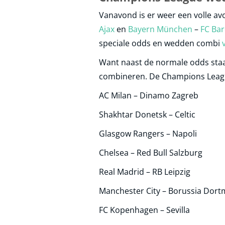
Vanavond is er weer een volle a
Ajax
en
Bayern München
–
FC Bar
speciale odds en wedden combi
Want naast de normale odds staa
combineren. De Champions Leagu
AC Milan – Dinamo Zagreb
Shakhtar Donetsk – Celtic
Glasgow Rangers – Napoli
Chelsea – Red Bull Salzburg
Real Madrid – RB Leipzig
Manchester City – Borussia Dor
FC Kopenhagen – Sevilla