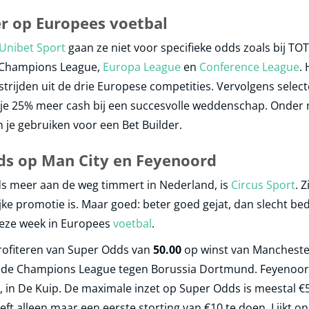
er op Europees voetbal
Unibet Sport
gaan ze niet voor specifieke odds zoals bij TOT
 Champions League,
Europa League
en
Conference League
.
jden uit de drie Europese competities. Vervolgens selecte
ijg je 25% meer cash bij een succesvolle weddenschap. Onder
 je gebruiken voor een Bet Builder.
dds op Man City en Feyenoord
s meer aan de weg timmert in Nederland, is
Circus Sport
. 
ijke promotie is. Maar goed: beter goed gejat, dan slecht be
deze week in Europees
voetbal
.
rofiteren van Super Odds van
50.00
op winst van Manchester
in de Champions League tegen Borussia Dortmund. Feyenoor
in De Kuip. De maximale inzet op Super Odds is meestal €5,
eft alleen maar een eerste storting van €10 te doen. Lijkt 