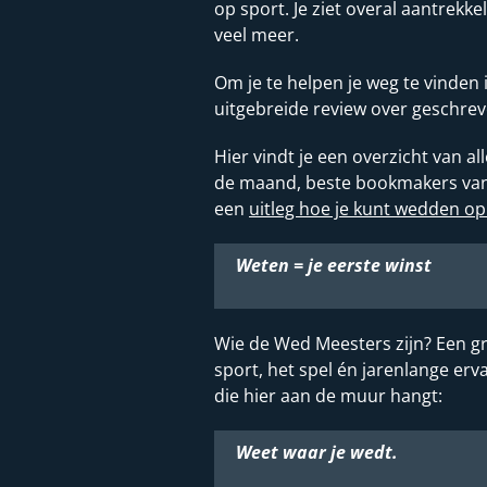
op sport. Je ziet overal aantrekke
veel meer.
Om je te helpen je weg te vinden
uitgebreide review over geschrev
Hier vindt je een overzicht van 
de maand, beste bookmakers van d
een
uitleg hoe je kunt wedden op
Weten = je eerste winst
Wie de Wed Meesters zijn? Een gr
sport, het spel én jarenlange e
die hier aan de muur hangt:
Weet waar je wedt.