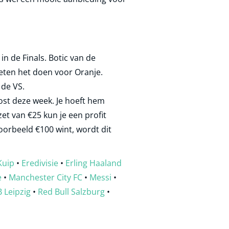
n de Finals. Botic van de
eten het doen voor Oranje.
 de VS.
oost deze week. Je hoeft hem
et van €25 kun je een profit
voorbeeld €100 wint, wordt dit
Kuip
•
Eredivisie
•
Erling Haaland
e
•
Manchester City FC
•
Messi
•
 Leipzig
•
Red Bull Salzburg
•