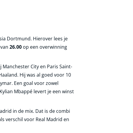
ia Dortmund. Hierover lees je
van
26.00
op een overwinning
Manchester City en Paris Saint-
Haaland. Hij was al goed voor 10
eymar. Een goal voor zowel
 Kylian Mbappé levert je een winst
drid in de mix. Dat is de combi
s verschil voor Real Madrid en