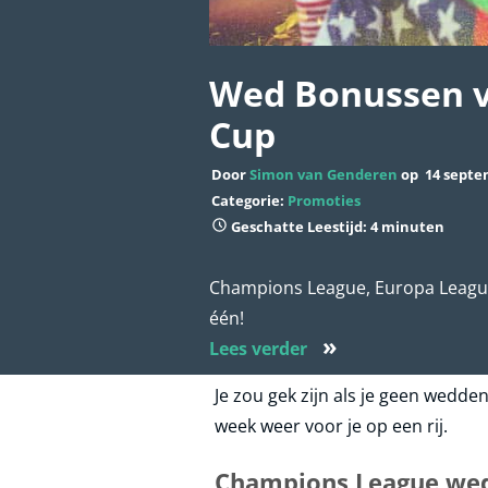
Wed Bonussen vo
Cup
Door
Simon van Genderen
op
14 septe
Categorie:
Promoties
Geschatte Leestijd: 4 minuten
Champions League, Europa League, 
één!
»
Lees verder
Je zou gek zijn als je geen wedde
week weer voor je op een rij.
Champions League wed