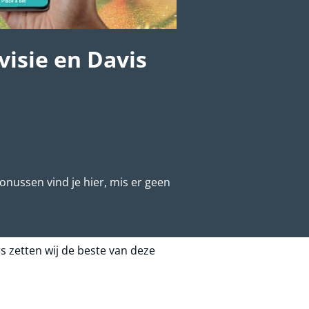
isie en Davis
nussen vind je hier, mis er geen
s zetten wij de beste van deze