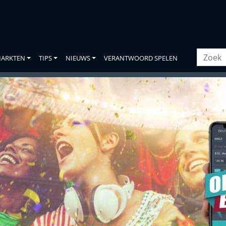
ARKTEN
TIPS
NIEUWS
VERANTWOORD SPELEN