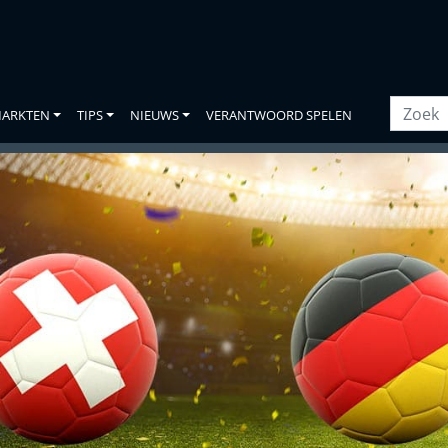
ARKTEN
TIPS
NIEUWS
VERANTWOORD SPELEN