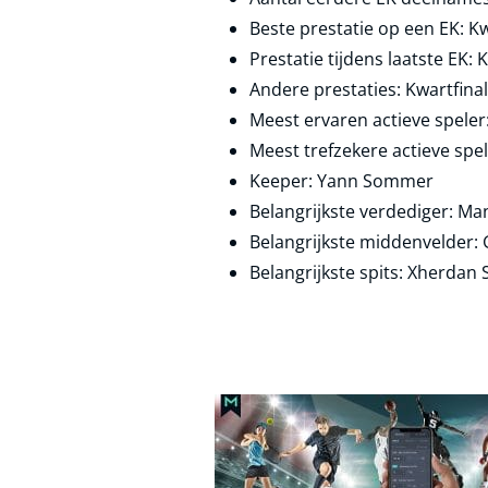
Beste prestatie op een EK: Kw
Prestatie tijdens laatste EK: 
Andere prestaties: Kwartfinal
Meest ervaren actieve speler
Meest trefzekere actieve spe
Keeper: Yann Sommer
Belangrijkste verdediger: Ma
Belangrijkste middenvelder: 
Belangrijkste spits: Xherdan 