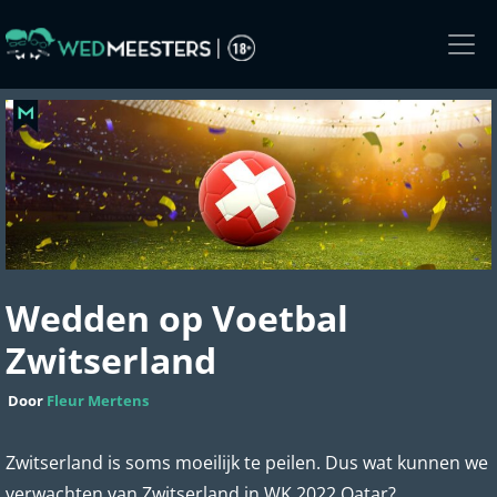
Skip
to
the
content
Wedden op Voetbal
Zwitserland
Door
Fleur Mertens
Zwitserland is soms moeilijk te peilen. Dus wat kunnen we
verwachten van Zwitserland in WK 2022 Qatar?