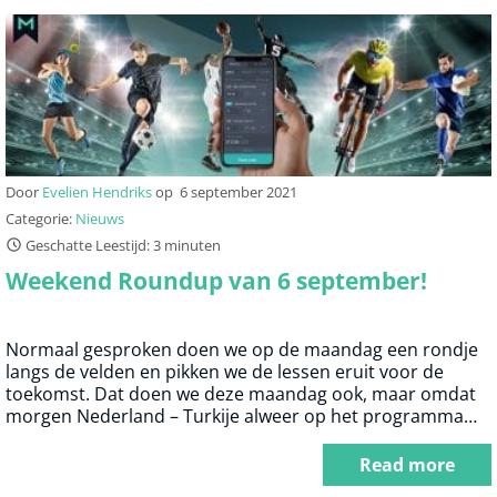
Door
Evelien Hendriks
op
6 september 2021
Categorie:
Nieuws
Geschatte Leestijd: 3 minuten
Weekend Roundup van 6 september!
Normaal gesproken doen we op de maandag een rondje
langs de velden en pikken we de lessen eruit voor de
toekomst. Dat doen we deze maandag ook, maar omdat
morgen Nederland – Turkije alweer op het programma
staat gaan we ook even voorbeschouwen. Een extra lang
artikel dus deze week, let’s begin!
Read more