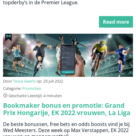
topderby’s in de Premier League.
Read more
Door
Tessa Geerts
op
25 juli 2022
Categorie:
Promoties
Geschatte Leestijd: 4 minuten
Bookmaker bonus en promotie: Grand
Prix Hongarije, EK 2022 vrouwen, La Liga
en Premier League
De beste bonussen, free bets en odds boosts vind je bij
Wed Meesters. Deze week op Max Verstappen, EK 2022