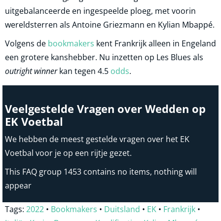
uitgebalanceerde en ingespeelde ploeg, met voorin
wereldsterren als Antoine Griezmann en Kylian Mbappé.
Volgens de
bookmakers
kent Frankrijk alleen in Engeland
een grotere kanshebber. Nu inzetten op Les Blues als
outright winner
kan tegen 4.5
odds
.
Veelgestelde Vragen over Wedden op
EK Voetbal
We hebben de meest gestelde vragen over het EK
Voetbal voor je op een rijtje gezet.
This FAQ group 1453 contains no items, nothing will
appear
Tags:
2022
•
Bookmakers
•
Duitsland
•
EK
•
Frankrijk
•