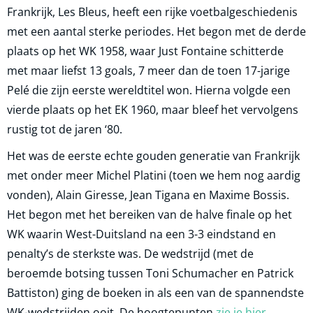
Frankrijk, Les Bleus, heeft een rijke voetbalgeschiedenis
met een aantal sterke periodes. Het begon met de derde
plaats op het WK 1958, waar Just Fontaine schitterde
met maar liefst 13 goals, 7 meer dan de toen 17-jarige
Pelé die zijn eerste wereldtitel won. Hierna volgde een
vierde plaats op het EK 1960, maar bleef het vervolgens
rustig tot de jaren ‘80.
Het was de eerste echte gouden generatie van Frankrijk
met onder meer Michel Platini (toen we hem nog aardig
vonden), Alain Giresse, Jean Tigana en Maxime Bossis.
Het begon met het bereiken van de halve finale op het
WK waarin West-Duitsland na een 3-3 eindstand en
penalty’s de sterkste was. De wedstrijd (met de
beroemde botsing tussen Toni Schumacher en Patrick
Battiston) ging de boeken in als een van de spannendste
WK-wedstrijden ooit. De hoogtepunten
zie je hier
.