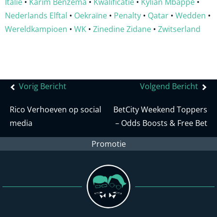
Italië
•
Karim Benzema
•
Kwalificatie
•
Kylian Mbappé
•
Nederlands Elftal
•
Oekraïne
•
Penalty
•
Qatar
•
Wedden
•
Wereldkampioen
•
WK
•
Zinedine Zidane
•
Zwitserland
Bericht
Vorig Bericht
Volgend Bericht
navigatie
Rico Verhoeven op social
BetCity Weekend Toppers
media
– Odds Boosts & Free Bet
Promotie