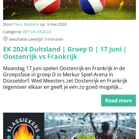
Door
Fleur Mertens
op
3 mei 2024
Categorie:
BET ON EK2024
Geschatte Leestijd: 3 minuten
EK 2024 Duitsland | Groep D | 17 juni |
Oostenrijk vs Frankrijk
Maandag 17 juni spelen Oostenrijk en Frankrijk in de
Groepsfase in groep D in Merkur Spiel-Arena in
Düsseldorf. Wed Meesters zet Oostenrijk en Frankrijk
tegenover elkaar en geeft je een zo goed mogelijk
overzicht voordat je een weddenschap plaatst.
Read more