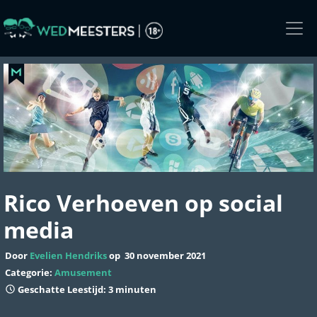
Skip
to
the
content
Rico Verhoeven op social
media
Door
Evelien Hendriks
op
30 november 2021
Categorie:
Amusement
Geschatte Leestijd: 3 minuten