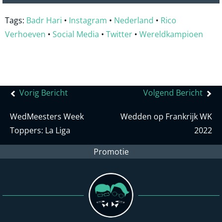
Tags:
Badr Hari
•
Instagram
•
Nederland
•
Rico
Verhoeven
•
Social Media
•
Twitter
•
Wereldkampioen
Bericht
Vorig Bericht
Volgend Bericht
navigatie
WedMeesters Week
Wedden op Frankrijk WK
Toppers: La Liga
2022
Promotie