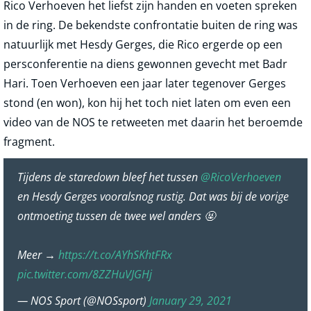
Rico Verhoeven het liefst zijn handen en voeten spreken
in de ring. De bekendste confrontatie buiten de ring was
natuurlijk met Hesdy Gerges, die Rico ergerde op een
persconferentie na diens gewonnen gevecht met Badr
Hari. Toen Verhoeven een jaar later tegenover Gerges
stond (en won), kon hij het toch niet laten om even een
video van de NOS te retweeten met daarin het beroemde
fragment.
Tijdens de staredown bleef het tussen
@RicoVerhoeven
en Hesdy Gerges vooralsnog rustig. Dat was bij de vorige
ontmoeting tussen de twee wel anders 🤬
Meer →
https://t.co/AYhSKhtFRx
pic.twitter.com/8ZZHuVJGHj
— NOS Sport (@NOSsport)
January 29, 2021