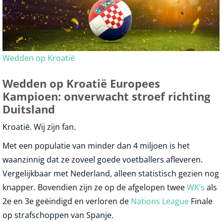
Wedden op Kroatië
Wedden op Kroatië Europees
Kampioen: onverwacht stroef richting
Duitsland
Kroatië. Wij zijn fan.
Met een populatie van minder dan 4 miljoen is het
waanzinnig dat ze zoveel goede voetballers afleveren.
Vergelijkbaar met Nederland, alleen statistisch gezien nog
knapper. Bovendien zijn ze op de afgelopen twee
WK’s
als
2e en 3e geëindigd en verloren de
Nations League
Finale
op strafschoppen van Spanje.