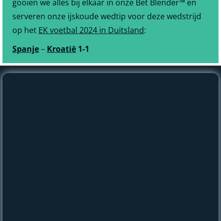
gooien we alles bij elkaar in onze Bet Blender™ en
serveren onze ijskoude wedtip voor deze wedstrijd
op het
EK voetbal 2024 in Duitsland
:
Spanje
–
Kroatië
1-1