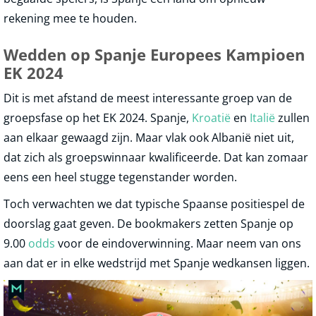
rekening mee te houden.
Wedden op Spanje Europees Kampioen
EK 2024
Dit is met afstand de meest interessante groep van de
groepsfase op het EK 2024. Spanje,
Kroatië
en
Italië
zullen
aan elkaar gewaagd zijn. Maar vlak ook Albanië niet uit,
dat zich als groepswinnaar kwalificeerde. Dat kan zomaar
eens een heel stugge tegenstander worden.
Toch verwachten we dat typische Spaanse positiespel de
doorslag gaat geven. De bookmakers zetten Spanje op
9.00
odds
voor de eindoverwinning. Maar neem van ons
aan dat er in elke wedstrijd met Spanje wedkansen liggen.