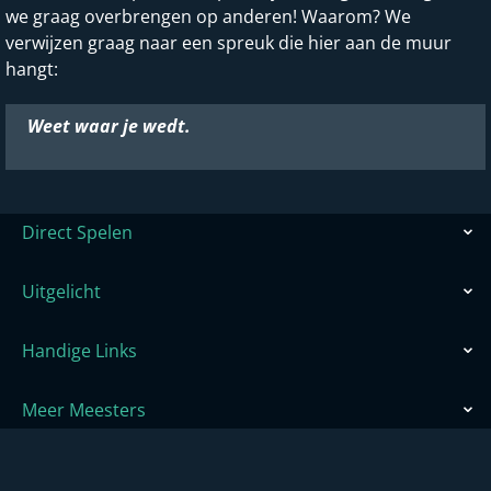
we graag overbrengen op anderen! Waarom? We
verwijzen graag naar een spreuk die hier aan de muur
hangt:
Weet waar je wedt.
Direct Spelen
Uitgelicht
Handige Links
Meer Meesters