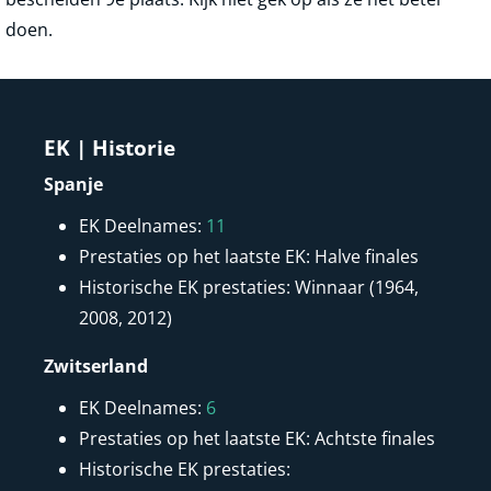
doen.
EK | Historie
Spanje
EK Deelnames:
11
Prestaties op het laatste EK: Halve finales
Historische EK prestaties: Winnaar (1964,
2008, 2012)
Zwitserland
EK Deelnames:
6
Prestaties op het laatste EK: Achtste finales
Historische EK prestaties: