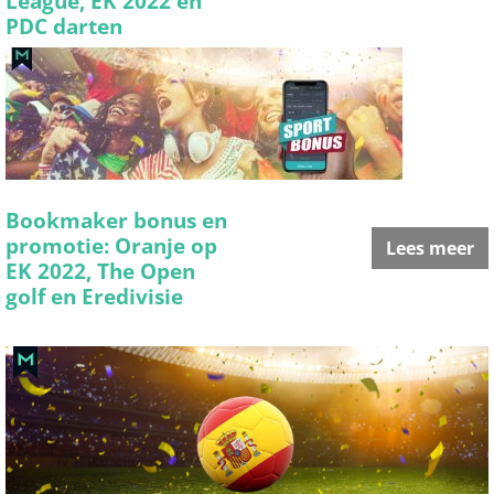
League, EK 2022 en
PDC darten
Bookmaker bonus en
promotie: Oranje op
Lees meer
EK 2022, The Open
golf en Eredivisie