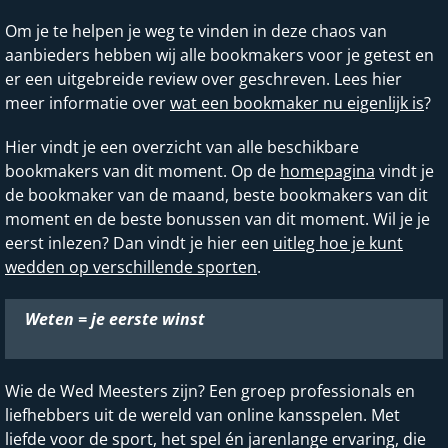
Om je te helpen je weg te vinden in deze chaos van
aanbieders hebben wij alle bookmakers voor je getest en
er een uitgebreide review over geschreven. Lees hier
meer informatie over
wat een bookmaker nu eigenlijk is
?
Hier vindt je een overzicht van alle beschikbare
bookmakers van dit moment. Op de
homepagina
vindt je
de bookmaker van de maand, beste bookmakers van dit
moment en de beste bonussen van dit moment. Wil je je
eerst inlezen? Dan vindt je hier een
uitleg hoe je kunt
wedden op verschillende sporten
.
Weten = je eerste winst
Wie de Wed Meesters zijn? Een groep professionals en
liefhebbers uit de wereld van online kansspelen. Met
liefde voor de sport, het spel én jarenlange ervaring, die