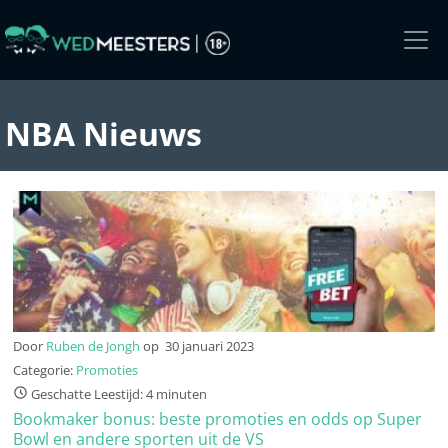
Skip
to
the
content
NBA Nieuws
Door
Ruben de Jongh
op
30 januari 2023
Categorie:
Promoties
Geschatte Leestijd: 4 minuten
Bookmaker bonus: beste promoties en odds op Super
Bowl en andere sporten uit de VS