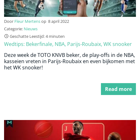
Door
Fleur Mertens
op
8 april 2022
Categorie:
Nieuws
Geschatte Leestijd: 4 minuten
Wedtips: Bekerfinale, NBA, Parijs-Roubaix, WK snooker
Deze week de TOTO KNVB beker, de play-offs in de NBA,
kasseien vreten in Parijs-Roubaix en even bijkomen met
het WK snooker!
Read more