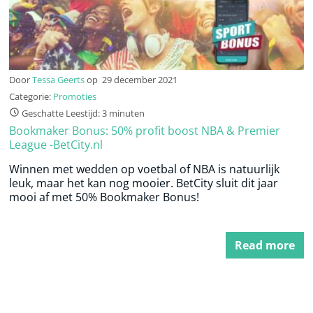
Door
Tessa Geerts
op
29 december 2021
Categorie:
Promoties
Geschatte Leestijd: 3 minuten
Bookmaker Bonus: 50% profit boost NBA & Premier
League -BetCity.nl
Winnen met wedden op voetbal of NBA is natuurlijk
leuk, maar het kan nog mooier. BetCity sluit dit jaar
mooi af met 50% Bookmaker Bonus!
Read more