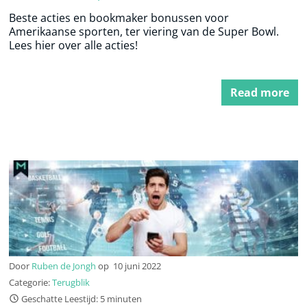
Beste acties en bookmaker bonussen voor
Amerikaanse sporten, ter viering van de Super Bowl.
Lees hier over alle acties!
Read more
Door
Ruben de Jongh
op
10 juni 2022
Categorie:
Terugblik
Geschatte Leestijd: 5 minuten