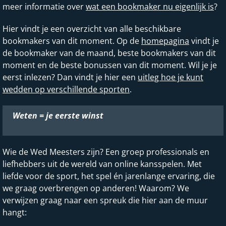
meer informatie over
wat een bookmaker nu eigenlijk is
?
Hier vindt je een overzicht van alle beschikbare
bookmakers van dit moment. Op de
homepagina
vindt je
de bookmaker van de maand, beste bookmakers van dit
moment en de beste bonussen van dit moment. Wil je je
eerst inlezen? Dan vindt je hier een
uitleg hoe je kunt
wedden op verschillende sporten
.
Weten = je eerste winst
Wie de Wed Meesters zijn? Een groep professionals en
liefhebbers uit de wereld van online kansspelen. Met
liefde voor de sport, het spel én jarenlange ervaring, die
we graag overbrengen op anderen! Waarom? We
verwijzen graag naar een spreuk die hier aan de muur
hangt: