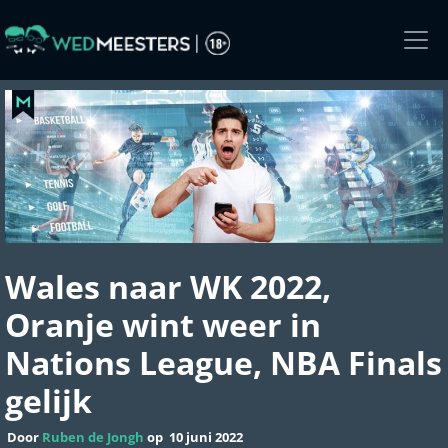
Skip
to
the
content
Wales naar WK 2022,
Oranje wint weer in
Nations League, NBA Finals
gelijk
Door
Ruben de Jongh
op
10 juni 2022