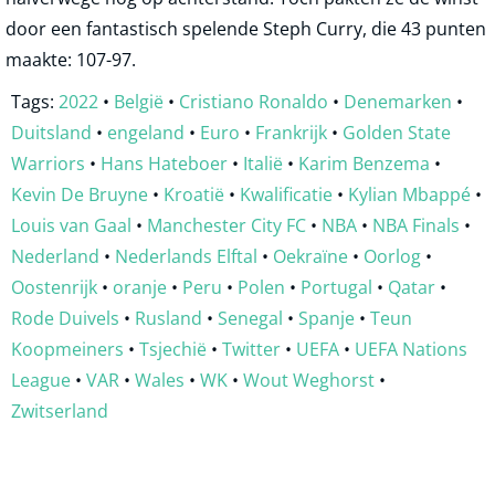
door een fantastisch spelende Steph Curry, die 43 punten
maakte: 107-97.
Tags:
2022
•
België
•
Cristiano Ronaldo
•
Denemarken
•
Duitsland
•
engeland
•
Euro
•
Frankrijk
•
Golden State
Warriors
•
Hans Hateboer
•
Italië
•
Karim Benzema
•
Kevin De Bruyne
•
Kroatië
•
Kwalificatie
•
Kylian Mbappé
•
Louis van Gaal
•
Manchester City FC
•
NBA
•
NBA Finals
•
Nederland
•
Nederlands Elftal
•
Oekraïne
•
Oorlog
•
Oostenrijk
•
oranje
•
Peru
•
Polen
•
Portugal
•
Qatar
•
Rode Duivels
•
Rusland
•
Senegal
•
Spanje
•
Teun
Koopmeiners
•
Tsjechië
•
Twitter
•
UEFA
•
UEFA Nations
League
•
VAR
•
Wales
•
WK
•
Wout Weghorst
•
Zwitserland