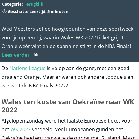
Categorie:
Terugblik
Geschatte Leestijd: 5 minuten
Wed Meesters zet de hoogtepunten van deze sportweek
voor je op een rij, waarin Wales WK 2022 ticket grijpt,
Oranje wéér wint en de spanning stijgt in de NBA Finals!
»
Lees verder
De
Nations League
is volop aan de gang, met een goed
draaiend Oranje. Maar er waren ook andere topduels en
wie wint de NBA Finals 2022?
Wales ten koste van Oekraïne naar WK
2022
Afgelopen zondag werd het laatste Europese ticket voor
het
WK 2022
verdeeld. Veel Europeanen gunden het
Oekraïne heel erg, vanwege de oorlog met Rusland. Maar