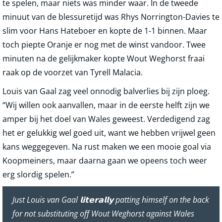
te spelen, maar niets was minder waar. In de tweede
minuut van de blessuretijd was Rhys Norrington-Davies te
slim voor Hans Hateboer en kopte de 1-1 binnen. Maar
toch piepte Oranje er nog met de winst vandoor. Twee
minuten na de gelijkmaker kopte Wout Weghorst fraai
raak op de voorzet van Tyrell Malacia.
Louis van Gaal zag veel onnodig balverlies bij zijn ploeg.
“Wij willen ook aanvallen, maar in de eerste helft zijn we
amper bij het doel van Wales geweest. Verdedigend zag
het er gelukkig wel goed uit, want we hebben vrijwel geen
kans weggegeven. Na rust maken we een mooie goal via
Koopmeiners, maar daarna gaan we opeens toch weer
erg slordig spelen.”
Just Louis van Gaal 𝗹𝗶𝘁𝗲𝗿𝗮𝗹𝗹𝘆 patting himself on the back
for not substituting off Wout Weghorst against Wales