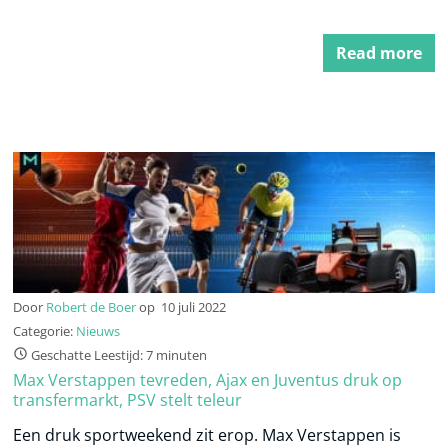
Read more
Door
Robert de Boer
op
10 juli 2022
Categorie:
Nieuws
Geschatte Leestijd: 7 minuten
Max Verstappen tevreden, Ajax en Juventus druk op
transfermarkt, PSV stelt teleur
Een druk sportweekend zit erop. Max Verstappen is