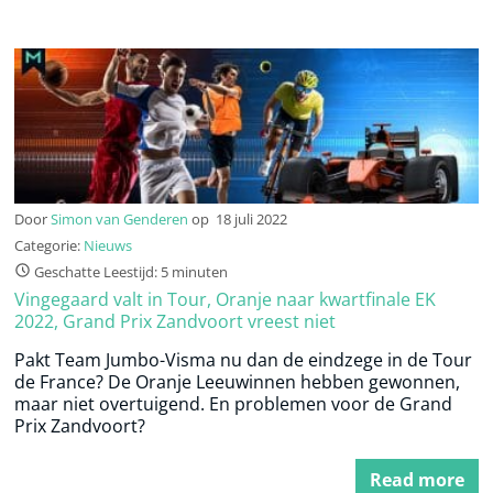
Door
Simon van Genderen
op
18 juli 2022
Categorie:
Nieuws
Geschatte Leestijd: 5 minuten
Vingegaard valt in Tour, Oranje naar kwartfinale EK
2022, Grand Prix Zandvoort vreest niet
Pakt Team Jumbo-Visma nu dan de eindzege in de Tour
de France? De Oranje Leeuwinnen hebben gewonnen,
maar niet overtuigend. En problemen voor de Grand
Prix Zandvoort?
Read more