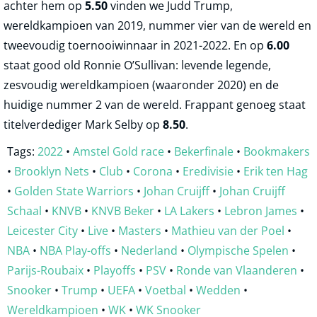
achter hem op
5.50
vinden we Judd Trump,
wereldkampioen van 2019, nummer vier van de wereld en
tweevoudig toernooiwinnaar in 2021-2022. En op
6.00
staat good old Ronnie O’Sullivan: levende legende,
zesvoudig wereldkampioen (waaronder 2020) en de
huidige nummer 2 van de wereld. Frappant genoeg staat
titelverdediger Mark Selby op
8.50
.
Tags:
2022
•
Amstel Gold race
•
Bekerfinale
•
Bookmakers
•
Brooklyn Nets
•
Club
•
Corona
•
Eredivisie
•
Erik ten Hag
•
Golden State Warriors
•
Johan Cruijff
•
Johan Cruijff
Schaal
•
KNVB
•
KNVB Beker
•
LA Lakers
•
Lebron James
•
Leicester City
•
Live
•
Masters
•
Mathieu van der Poel
•
NBA
•
NBA Play-offs
•
Nederland
•
Olympische Spelen
•
Parijs-Roubaix
•
Playoffs
•
PSV
•
Ronde van Vlaanderen
•
Snooker
•
Trump
•
UEFA
•
Voetbal
•
Wedden
•
Wereldkampioen
•
WK
•
WK Snooker