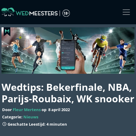
Skip
to
the
content
Wedtips: Bekerfinale, NBA,
Parijs-Roubaix, WK snooker
Door
Fleur Mertens
op
8 april 2022
Categorie:
Nieuws
Geschatte Leestijd: 4 minuten