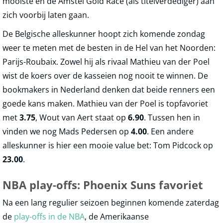
mooiste en de Amstel Gold Race (als titelverdediger) aan
zich voorbij laten gaan.
De Belgische alleskunner hoopt zich komende zondag
weer te meten met de besten in de Hel van het Noorden:
Parijs-Roubaix. Zowel hij als rivaal Mathieu van der Poel
wist de koers over de kasseien nog nooit te winnen. De
bookmakers in Nederland denken dat beide renners een
goede kans maken. Mathieu van der Poel is topfavoriet
met
3.75
, Wout van Aert staat op
6.90
. Tussen hen in
vinden we nog Mads Pedersen op
4.00
. Een andere
alleskunner is hier een mooie value bet: Tom Pidcock op
23.00
.
NBA play-offs: Phoenix Suns favoriet
Na een lang regulier seizoen beginnen komende zaterdag
de
play-offs in de NBA
, de Amerikaanse