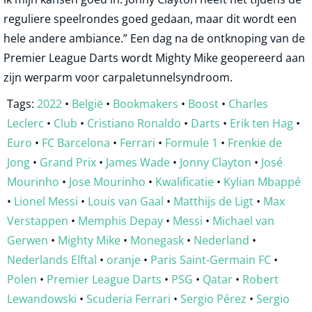
reguliere speelrondes goed gedaan, maar dit wordt een
hele andere ambiance.” Een dag na de ontknoping van de
Premier League Darts wordt Mighty Mike geopereerd aan
zijn werparm voor carpaletunnelsyndroom.
Tags:
2022
•
België
•
Bookmakers
•
Boost
•
Charles
Leclerc
•
Club
•
Cristiano Ronaldo
•
Darts
•
Erik ten Hag
•
Euro
•
FC Barcelona
•
Ferrari
•
Formule 1
•
Frenkie de
Jong
•
Grand Prix
•
James Wade
•
Jonny Clayton
•
José
Mourinho
•
Jose Mourinho
•
Kwalificatie
•
Kylian Mbappé
•
Lionel Messi
•
Louis van Gaal
•
Matthijs de Ligt
•
Max
Verstappen
•
Memphis Depay
•
Messi
•
Michael van
Gerwen
•
Mighty Mike
•
Monegask
•
Nederland
•
Nederlands Elftal
•
oranje
•
Paris Saint-Germain FC
•
Polen
•
Premier League Darts
•
PSG
•
Qatar
•
Robert
Lewandowski
•
Scuderia Ferrari
•
Sergio Pérez
•
Sergio