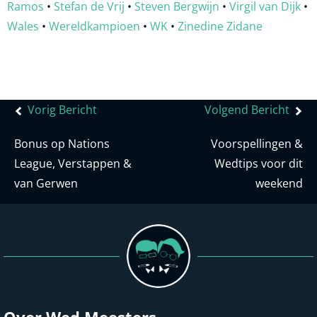
Ramos
•
Stefan de Vrij
•
Steven Bergwijn
•
Virgil van Dijk
•
Wales
•
Wereldkampioen
•
WK
•
Zinedine Zidane
Bericht
Vorig Bericht
Volgend Bericht
navigatie
Bonus op Nations
Voorspellingen &
League, Verstappen &
Wedtips voor dit
van Gerwen
weekend