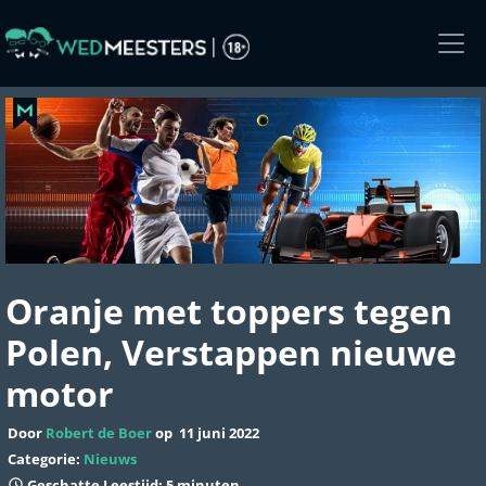
Skip
to
the
content
Oranje met toppers tegen
Polen, Verstappen nieuwe
motor
Door
Robert de Boer
op
11 juni 2022
Categorie:
Nieuws
Geschatte Leestijd: 5 minuten