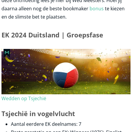
deze ontmoeting lees je hier bij Wed Meesters. Hoef jij
daarna alleen nog de beste bookmaker
bonus
te kiezen
en de slimste bet te plaatsen.
EK 2024 Duitsland | Groepsfase
Wedden op Tsjechië
Tsjechië in vogelvlucht
Aantal eerdere EK deelnames: 7