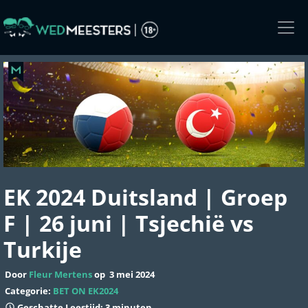
Skip
to
the
content
EK 2024 Duitsland | Groep
F | 26 juni | Tsjechië vs
Turkije
Door
Fleur Mertens
op
3 mei 2024
Categorie:
BET ON EK2024
Geschatte Leestijd: 3 minuten