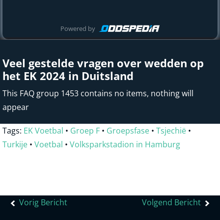
Powered by
Veel gestelde vragen over wedden op
het EK 2024 in Duitsland
This FAQ group 1453 contains no items, nothing will
appear
Tags:
EK Voetbal
•
Groep F
•
Groepsfase
•
Tsjechië
•
Turkije
•
Voetbal
•
Volksparkstadion in Hamburg
Bericht
Vorig Bericht
Volgend Bericht
navigatie