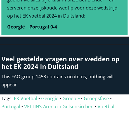
serveren onze ijskoude wedtip voor deze wedstrijd
op het
EK voetbal 2024 in Duitsland
:
Georgië
–
Portugal
0-4
Veel gestelde vragen over wedden op
het EK 2024 in Duitsland
This FAQ group 1453 contains no items, nothing will
appear
Tags:
EK Voetbal
•
Georgië
•
Groep F
•
Groepsfase
•
Portugal
•
VELTINS-Arena in Gelsenkirchen
•
Voetbal