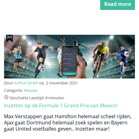
Read more
Door
Arthur Smith
op
2 november 2021
Categorie:
Nieuws
Geschatte Leestijd: 4 minuten
Inzetten op de Formule 1 Grand Prix van Mexico!
Max Verstappen gaat Hamilton helemaal scheel rijden,
Ajax gaat Dortmund helemaal zoek spelen en Bayern
gaat United voetballes geven.. Inzetten maar!