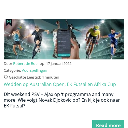
Door
Robert de Boer
op
17 januari 2022
Categorie:
Voorspellingen
Geschatte Leestijd: 4 minuten
Wedden op Australian Open, EK Futsal en Afrika Cup
Dit weekend PSV – Ajax op ‘t programma and many
more! Wie volgt Novak Djokovic op? En kijk je ook naar
EK Futsal?
Read more