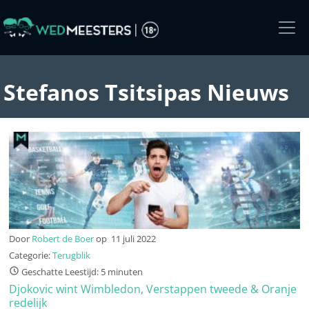
Skip
to
the
content
Stefanos Tsitsipas Nieuws
Door
Robert de Boer
op
11 juli 2022
Categorie:
Terugblik
Geschatte Leestijd: 5 minuten
Djokovic wint Wimbledon, Verstappen tweede & Oranje
redelijk