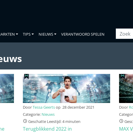
ARKTEN
TIPS
NIEUWS
VERANTWOORD SPELEN
ieuws
Door
Tessa Geerts
op
28 december 2021
Door
Ro
Categorie:
Nieuws
Categor
Geschatte Leestijd: 4 minuten
Gesch
he
Terugblikkend 2022 in
MAX 