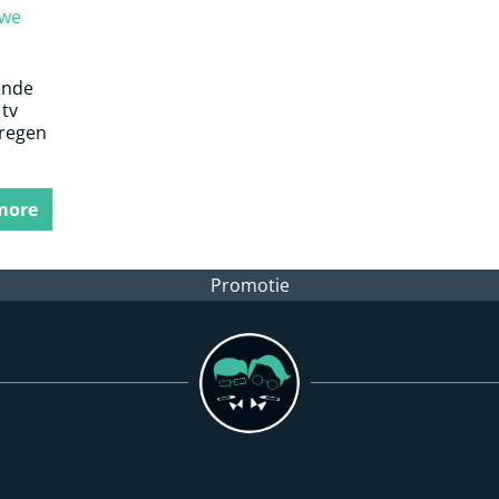
 we
ende
tv
eregen
more
Promotie