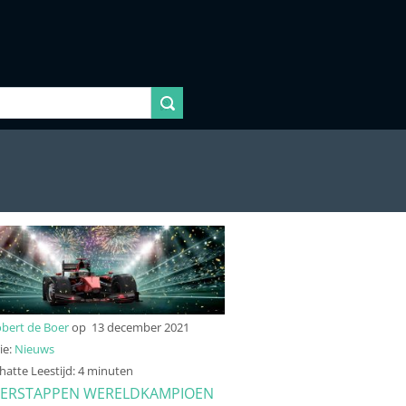
bert de Boer
op
13 december 2021
ie:
Nieuws
atte Leestijd: 4 minuten
VERSTAPPEN WERELDKAMPIOEN