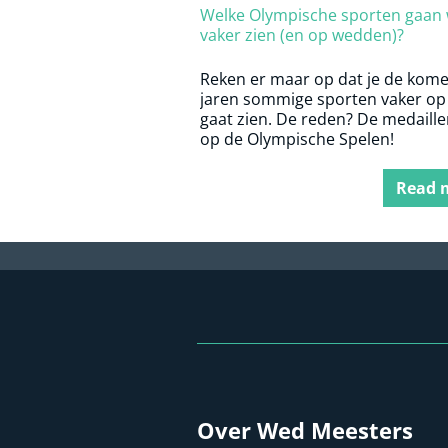
Welke Olympische sporten gaan
vaker zien (en op wedden)?
Reken er maar op dat je de kom
jaren sommige sporten vaker op 
gaat zien. De reden? De medaill
op de Olympische Spelen!
Read 
Over Wed Meesters