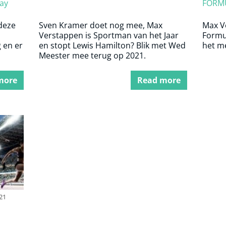
ay
FORMU
deze
Sven Kramer doet nog mee, Max
Max V
Verstappen is Sportman van het Jaar
Formul
g en er
en stopt Lewis Hamilton? Blik met Wed
het m
Meester mee terug op 2021.
more
Read more
21