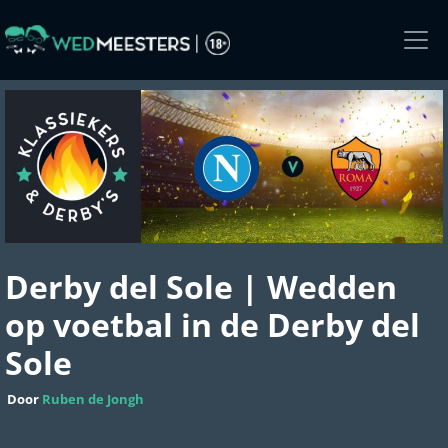
Skip
to
the
content
Derby del Sole | Wedden
op voetbal in de Derby del
Sole
Door
Ruben de Jongh