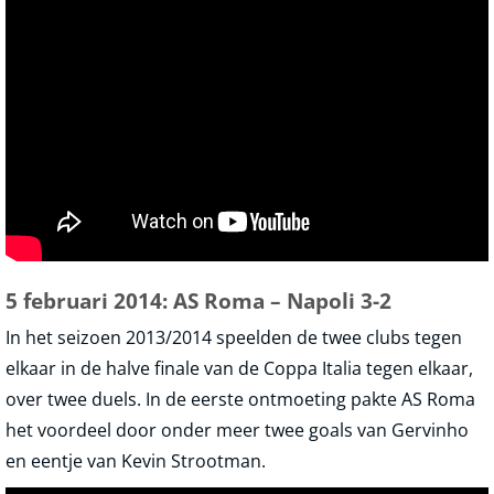
5 februari 2014: AS Roma – Napoli 3-2
In het seizoen 2013/2014 speelden de twee clubs tegen
elkaar in de halve finale van de Coppa Italia tegen elkaar,
over twee duels. In de eerste ontmoeting pakte AS Roma
het voordeel door onder meer twee goals van Gervinho
en eentje van Kevin Strootman.