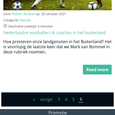
Door
Robert de Boer
op
25 oktober 2021
Categorie:
Nieuws
Geschatte Leestijd: 4 minuten
Nederlandse voetballers & coaches in het buitenland
Hoe presteren onze landgenoten in het Buitenland? Het
is voorlopig de laatste keer dat we Mark van Bommel in
deze rubriek noemen..
Read more
6
«
vorige
3
4
5
Promotie