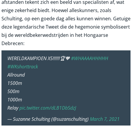
afstanden tekent zich een beeld van specialisten af, wat
enige zekerheid biedt. Hoewel alleskunners, zoals
Schulting, op een goede dag alles kunnen winnen. Getuige
deze legendarische Tweet die de hegemonie symboliseert
bij de wereldbekerwedstrijden in het Hongaarse
Debrecen:
WERELDKAMPIOEN X5!!!!!!🏆🧡
#WHAAAAHHHHH
#WKshorttrack
Allround
1500m
500m
1000m
Relay
pic.twitter.com/dLB1DbSdzJ
— Suzanne Schulting (@suzanschulting)
March 7, 2021